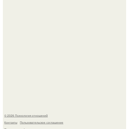
Чего мы на самом деле хотим?
"3 Мечты юности и громкий финал": как Арнольд
шварценеггер женился на племяннице Кеннеди.
© 2026 Психология отношений
Контакты
Пользовательское соглашение