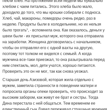
пекли хлеб. На протяжении всей недели мы буквально
хлебом с чаем питались. Этого хлеба было мало,
доходило до того, что мы крошки собирали с подноса.
Хлеб, чай, макароны, помидоры очень редко, раз в
неделю. Продукты были в холодильнике, но их нельзя
было трогать", - вспомнила она. Как оказалось, деньги у
швеи были - их присылал муж, которого она отправила
на заработки. Женщина договорилась с начальником,
чтобы он отправлял его с одной вахты на другую,
поэтому тот толком не виделся с семьей. А когда
мужчина все-таки приезжал, то она разыгрывала перед
ним спектакль, мол, дети учатся, хорошо питаются.
Проверить это он не мог, так как снова уезжал.
Старшая дочь Азизовой, которая жила отдельно с
мужем, заметила странности в поведении матери и
попросила органы опеки проверить, что происходит за
высоким забором, как живут ее брат и сестры. Тогда
Дина перестала с ней общаться. Тем временем ее
единственный сын Давид переживал страшные мучения