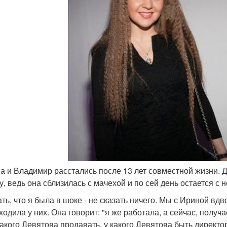
на и Владимир расстались после 13 лет совместной жизни.
у, ведь она сблизилась с мачехой и по сей день остается с 
ть, что я была в шоке - не сказать ничего. Мы с Ириной вдв
одила у них. Она говорит: "я же работала, а сейчас, получа
какого Девятова продавать, у какого Девятова быть директо