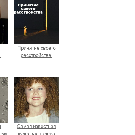
Принятие своего
а
расстройства.
рии
у в
м
Самая известная
ему
кудрявая голова