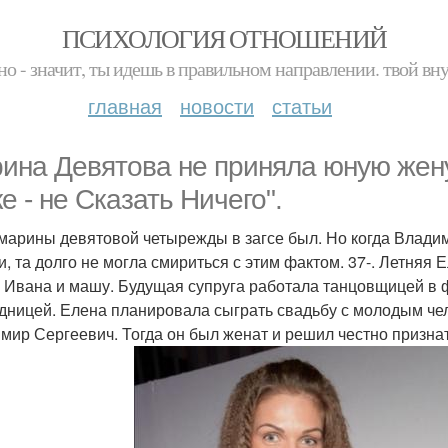
ПСИХОЛОГИЯ ОТНОШЕНИЙ
но - значит, ты идешь в правильном направлении. твой вн
главная
новости
статьи
ина Девятова не приняла юную жену 
е - не Сказать Ничего".
марины девятовой четырежды в загсе был. Но когда Влади
и, та долго не могла смириться с этим фактом. 37-. Летня
: Ивана и машу. Будущая супруга работала танцовщицей в фо
дницей. Елена планировала сыграть свадьбу с молодым чел
мир Сергеевич. Тогда он был женат и решил честно признат