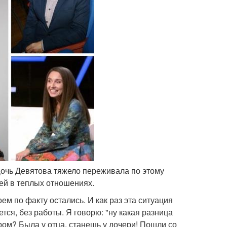
 Дочь Девятова тяжело переживала по этому
ней в теплых отношениях.
оем по факту остались. И как раз эта ситуация
ется, без работы. Я говорю: "ну какая разница
ром? Была у отца, станешь у дочери! Пошли со