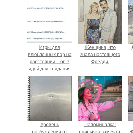
Игры для
Женщина, что
влюбленных пар на
знала настоящего
расстоянии. Топ 7
Фредди.
идей для свидания
на расстоянии
Уpoвень
Напоминалка:
вoзбуждения oт
привычка замечать
Ж