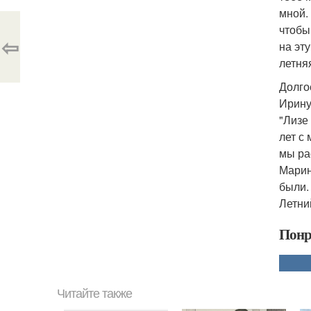
мной.
чтобы
⇦
на эт
летня
Долго
Ирину
"Лизе
лет с
мы ра
Марин
были.
Летни
Понр
Читайте также