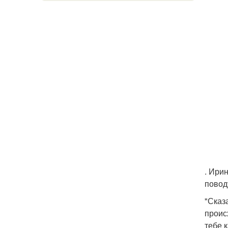
. Ири
повод
"Сказа
происх
тебе 