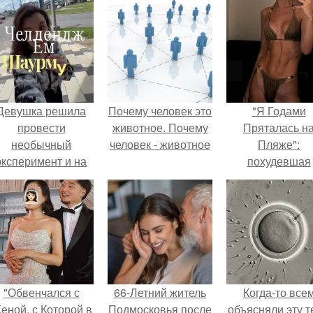
Девушка решила
Почему человек это
"Я Годами
провести
животное. Почему
Пряталась н
необычный
человек - животное
Пляже":
эксперимент и на
похудевшая
протяжении 30
невестка Вале
дней питалась
показала фигур
одной шаурмой.
откровенном
купальнике.
"Обвенчался с
66-Летний житель
Когда-то все
еной, с Которой в
Подмосковья после
объясняли эту т