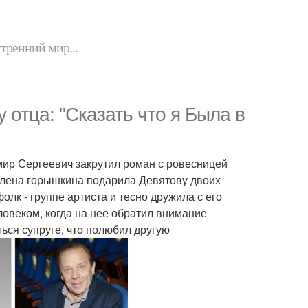
утренний мир...
отца: "Сказать что я Была в
мир Сергеевич закрутил роман с ровесницей
я Елена горышкина подарила Девятову двоих
лк - группе артиста и тесно дружила с его
овеком, когда на нее обратил внимание
ься супруге, что полюбил другую