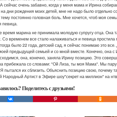
 А сейчас очень забавно, когда у меня мама и Ирина собира
 на дни рождения моих детей, мне не надо было отдельно со
у тему постоянно головная боль. Мне хочется, чтоб моя семь
я певица.
е время марина не принимала молодую супругу отца. Она т
. Со временем все стало налаживаться и певица простила 
 тогда было 22 года, детский сад, я сейчас понимаю это все
 моей предыдущей семьей и со мной вместе. Конечно, она с 
сходимся, она, конечно, заняла Ирину позицию. Это совер
а прибежала со словами: "Ой Лиза, ты моя Мама". Мы пару
 Я пытался их сблизить. Объяснить позицию свою, почему та
й Народный Артист в Эфире шоу"секрет на миллион" на нтв
авилось? Поделитесь с друзьями!