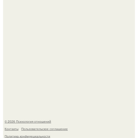
Лучший! Адриано Челентано - "Поздний" ребенок, чье
рождение мать считала почти невозможным.
Koда моя мать злилась или была недовольна, она
начинала вести себя так, будто меня просто нет.
© 2026 Психология отношений
Контакты
Пользовательское соглашение
Политика конфидециальности