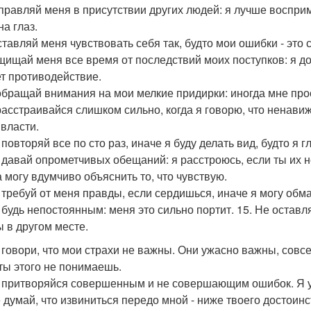
правляй меня в присутствии других людей: я лучше воспри
на глаз.
ставляй меня чувствовать себя так, будто мои ошибки - это
щищай меня все время от последствий моих поступков: я до
т противодействие.
 обращай внимания на мои мелкие придирки: иногда мне про
 расстраивайся слишком сильно, когда я говорю, что ненавиж
 власти.
 повторяй все по сто раз, иначе я буду делать вид, будто я г
е давай опрометчивых обещаний: я расстроюсь, если ты их н
а могу вдумчиво объяснить то, что чувствую.
е требуй от меня правды, если сердишься, иначе я могу обма
е будь непостоянным: меня это сильно портит. 15. Не оставл
ы в другом месте.
е говори, что мои страхи не важны. Они ужасно важны, сов
 ты этого не понимаешь.
е притворяйся совершенным и не совершающим ошибок. Я ужа
е думай, что извиниться передо мной - ниже твоего достоинс