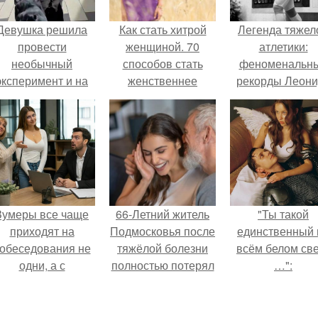
Девушка решила
Как стать хитрой
Легенда тяжел
провести
женщиной. 70
атлетики:
необычный
способов стать
феноменальн
эксперимент и на
женственнее
рекорды Леони
протяжении 30
Тараненко.
дней питалась
одной шаурмой.
Зумеры все чаще
66-Летний житель
"Ты такой
приходят на
Подмосковья после
единственный 
обеседования не
тяжёлой болезни
всём белом св
одни, а с
полностью потерял
…":
родителями,
потенцию, но
алуются эйчары.
решил
восстановить