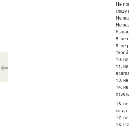
Не по
глазу 
Не за
Не за
бывае
8. не
9. не
твоей
10. не
⇦
11. н
всегд
13. н
14. н
ответ
16. н
когда
17. н
18. Н