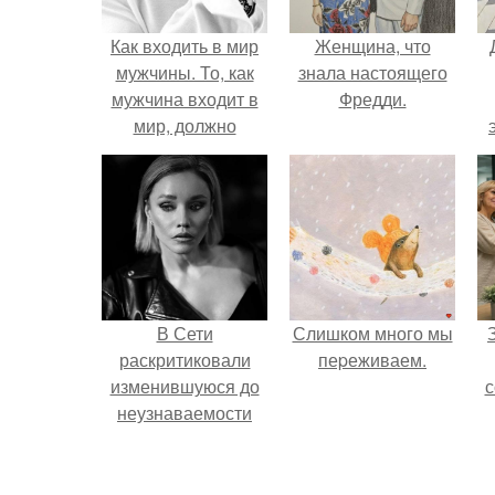
Как входить в мир
Женщина, что
мужчины. То, как
знала настоящего
мужчина входит в
Фредди.
мир, должно
отражать то, как он
входит в женщину.
В Сети
Слишком много мы
раскритиковали
пеpеживаем.
изменившуюся до
с
неузнаваемости
Марину зудину.
ж