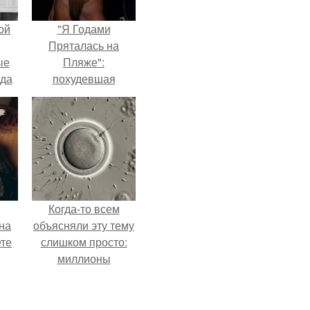
ой
"Я Годами
Пряталась на
ые
Пляже":
да
похудевшая
невестка Валерии
показала фигуру в
откровенном
купальнике.
Когда-то всем
на
объясняли эту тему
ете
слишком просто:
миллионы
сперматозоидов
бегут к цели, а
побеждает самый