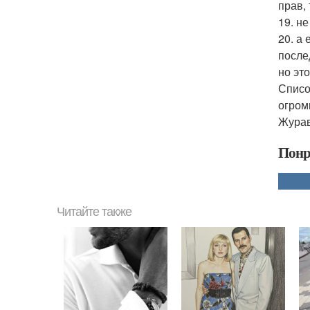
прав,
19. н
20. а 
после
но это
Списо
огром
Журав
Понр
Читайте также