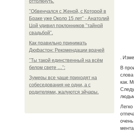
оттолкнуть.
"Обвенчался с Женой, с Которой в
Браке уже Около 15 лет" - Анатолий
Цой удивил поклонников "тайной
свадьбой".
Как правильно принимать
Дюфастон: Рекомендации врачей
. Изм
"Ты такой единственный на всём
В про
белом свете …":
слова
Зумеры все чаще приходят на
как. 
собеседования не одни, а с
Следу
родителями, жалуются эйчары.
людьм
Легко
отпеч
очень
мента