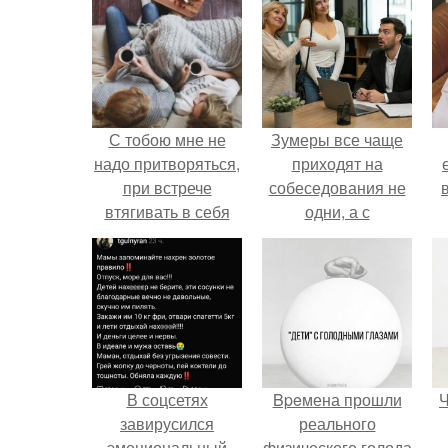
С тобою мне не
Зумеры все чаще
надо притворяться,
приходят на
при встрече
собеседования не
втягивать в себя
одни, а с
живот, чтоб более
родителями,
худой тебе
жалуются эйчары.
казаться.
В соцсетях
Bpeмена прошли
Ч
завирусился
реального
эмоциональный
физического голода