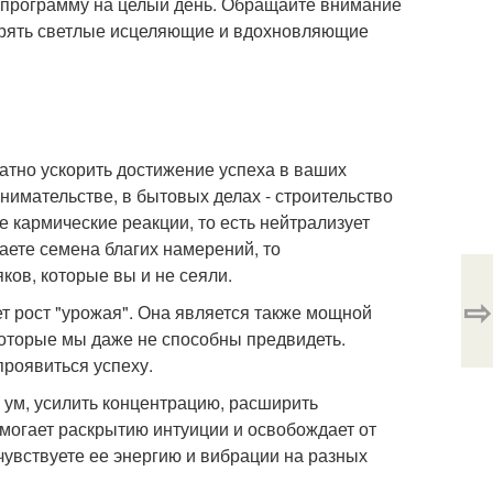
е программу на целый день. Обращайте внимание
торять светлые исцеляющие и вдохновляющие
атно ускорить достижение успеха в ваших
нимательстве, в бытовых делах - строительство
е кармические реакции, то есть нейтрализует
ете семена благих намерений, то
ов, которые вы и не сеяли.
⇨
т рост "урожая". Она является также мощной
которые мы даже не способны предвидеть.
роявиться успеху.
 ум, усилить концентрацию, расширить
омогает раскрытию интуиции и освобождает от
чувствуете ее энергию и вибрации на разных