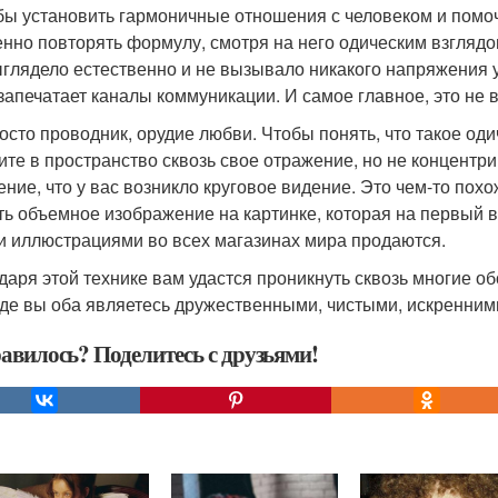
обы установить гармоничные отношения с человеком и помо
нно повторять формулу, смотря на него одическим взглядо
ыглядело естественно и не вызывало никакого напряжения у
 запечатает каналы коммуникации. И самое главное, это не 
осто проводник, орудие любви. Чтобы понять, что такое оди
ите в пространство сквозь свое отражение, но не концентрир
ние, что у вас возникло круговое видение. Это чем-то похо
ть объемное изображение на картинке, которая на первый в
и иллюстрациями во всех магазинах мира продаются.
даря этой технике вам удастся проникнуть сквозь многие обо
 где вы оба являетесь дружественными, чистыми, искренним
авилось? Поделитесь с друзьями!