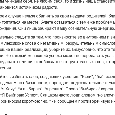
мы унижаем себя, не любим себя, то и жизнь наша становит
тановится источником радости.
коем случае нельзя обвинять за свои неудачи родителей, бли
е топтаться на месте, будете оставаться с теми же пробле
ождения. Они лишь забирают вашу созидательную энергию.
тельно следите за тем, что произносите во внутреннем и в
ем лексиконе слова с негативным, разрушительным смысло
щие вашей реализации, уберите их. Безусловно, что эта те
ии. Но каждый желающий успеха может не передавать услы
редавать сплетни, освобождаться от ругательных слов, ко
жения.
йтесь избегать слов, создающих условия: "Если", "бы"; искл
ы делаем по обязанности, порождает подсознательное желан
 "я Хочу", "я выбираю", "я решил". Слово "Выбираю" корен
 "Я Выбираю Успех". Слишком часто люди словом "но злоуп
произносим короткое: "но. " - и сообщаем противоречивую