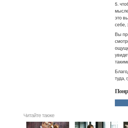
5. чт
мысле
это в
себе,
Вы пр
смотр
ощуще
увиде
таким
Благо
туда,
Понр
Читайте также