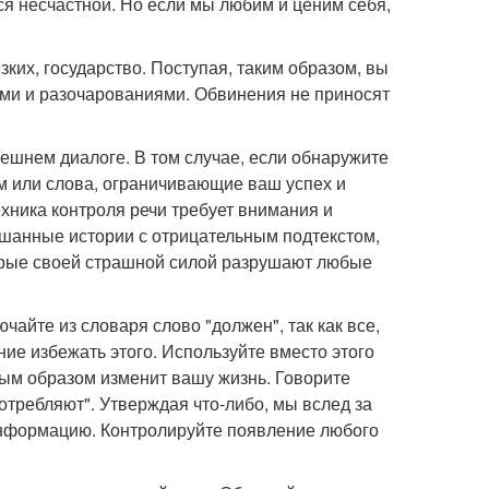
ся несчастной. Но если мы любим и ценим себя,
зких, государство. Поступая, таким образом, вы
мами и разочарованиями. Обвинения не приносят
нешнем диалоге. В том случае, если обнаружите
м или слова, ограничивающие ваш успех и
хника контроля речи требует внимания и
шанные истории с отрицательным подтекстом,
торые своей страшной силой разрушают любые
ючайте из словаря слово "должен", так как все,
ие избежать этого. Используйте вместо этого
ным образом изменит вашу жизнь. Говорите
отребляют". Утверждая что-либо, мы вслед за
 информацию. Контролируйте появление любого