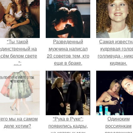
"Ты такой
Разведенный
Самая известн
единственный на
мужчина написал
кудрявая голо
всём белом свете
20 советов тем, кто
голливуда - ник
…":
еще в браке.
кидман.
его мы на самом
"Рука в Руке":
Одиноким
деле хотим?
появились кадры,
россиянкам
на которых муж
предложили