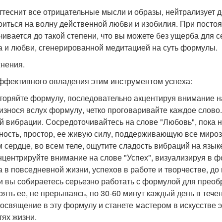
ттеснит все отрицательные мысли и образы, нейтрализует 
оиться на волну действенной любви и изобилия. При посто
чивается до такой степени, что вы можете без ущерба для 
а и любви, сгенерированной медитацией на суть формулы.
нения.
ффективного овладения этим инструментом успеха:
вторяйте формулу, последовательно акцентируя внимание н
оизнося вслух формулу, четко проговаривайте каждое слово.
й вибрации. Сосредоточивайтесь на слове "Любовь", пока н
ность, простор, ее живую силу, поддерживающую все мирозд
 сердце, во всем теле, ощутите сладость вибраций на язык
онцентрируйте внимание на слове "Успех", визуализируя в 
а в повседневной жизни, успехов в работе и творчестве, до
ли вы собираетесь серьезно работать с формулой для преоб
рять ее, не прерываясь, по 30-60 минут каждый день в течен
освящение в эту формулу и станете мастером в искусстве
тях жизни.