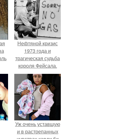
ая
Нефтяной кризис
ва
1973 года и
оль
трагическая судьба
короля Фейсала.
Уж очень уставшую
и в растрепанных
чувствах карди би