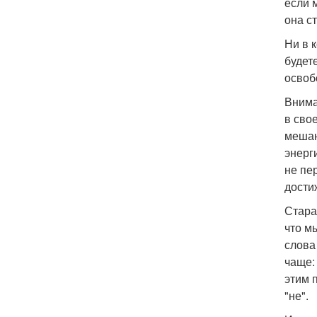
если 
она с
Ни в 
будет
освоб
Внима
в сво
мешаю
энерг
не пе
дости
Стара
что м
слова
чаще:
этим 
"не".