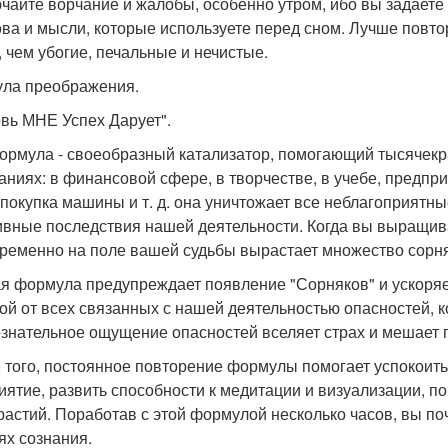
чайте ворчание и жалобы, особенно утром, ибо вы задает
ова и мысли, которые используете перед сном. Лучше пов
, чем убогие, печальные и нечистые.
ла преображения.
вь МНЕ Успех Дарует".
ормула - своеобразный катализатор, помогающий тысячекр
аниях: в финансовой сфере, в творчестве, в учебе, предпри
 покупка машины и т. д. она уничтожает все неблагоприятны
ивные последствия нашей деятельности. Когда вы выращива
ременно на поле вашей судьбы вырастает множество сорняк
я формула предупреждает появление "Сорняков" и ускоряе
ой от всех связанных с нашей деятельностью опасностей, 
знательное ощущение опасностей вселяет страх и мешает п
 того, постоянное повторение формулы помогает успокоить
иятие, развить способности к медитации и визуализации, п
растий. Поработав с этой формулой несколько часов, вы по
ях сознания.