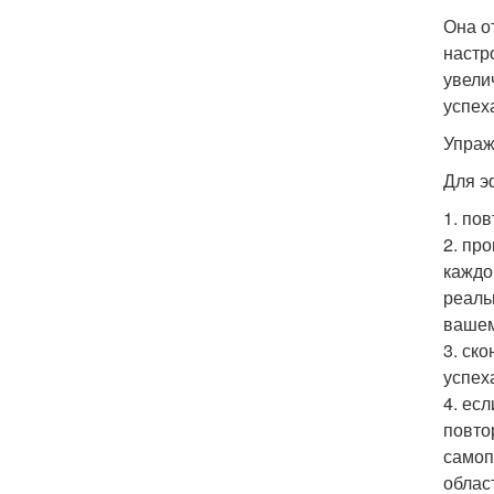
Она о
настр
увели
успех
Упраж
Для э
1. по
2. пр
каждо
реаль
вашем
3. ск
успех
4. ес
повто
самоп
облас