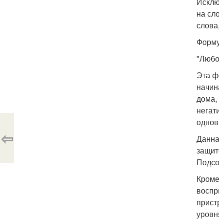
Исклю
на сл
слова
Форму
"Любо
Эта ф
начин
дома,
негат
однов
⇦
Данна
защит
Подсо
Кроме
воспр
прист
уровн