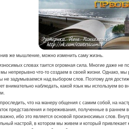
енив же мышление, можно изменить саму жизнь.
износимых словах таится огромная сила. Многие даже не п
 мы непрерывно что-то создаем в своей жизни. Однако, мы 
Мы не задумываемся над выбором слов. Поэтому для достиж
ет внимательно наблюдать, какой язык мы используем во вн
и.
 проследить, что на манеру общения с самим собой, на нас
аток представления и переживания, полученные в раннем во
 важно, ибо это является основой произносимых слов. Вну
льный настрой, в котором мы живем и который привлекает к