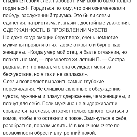
стыдился своих слез, наоборот, ими можно было только
гордиться!» Гордиться потому, что они ознаменовали
победу, заслуженный триумф. Это были слезы
единения, патриотизма и, значит, достойные уважения.
СДЕРЖАННОСТЬ В ПРОЯВЛЕНИИ ЧУВСТВ.
Но даже когда эмоции берут верх, очень немногие
мужчины проявляют их так же открыто и бурно, как
женщины. «Когда умер мой отец, я был в отчаянии, но
плакать не мог, — признается 34-летний П. — Сестра
рыдала, и я понимал, что она осуждает меня за
бесчувствие, но я так и не заплакал».
Слезы позволяют выразить самые глубокие
переживания. Не слишком склонные к обсуждению
чувств, мужчины и плачут сдержаннее, чем женщины, и
плачут для себя. Если мужчина не выдерживает и
срывается на слезы, он хочет только одного: сжаться в
комок, чтобы его оставили в покое. Замкнуться в себе,
разобраться, поразмыслить. И в конечном счете по
возможности обрести внутренний покой.