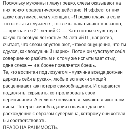
Поскольку мужчины плачут редко, слезы оказывают на
них психотерапевтическое действие. И эффект от них
даже ощутимее, чем у женщин. «Я редко плачу, а если
это все-таки случается, то слезы накатывают внезапно,
— признается 21-летний С. — Зато потом я чувствую
какую-то особую легкость!» 24-летний П., напротив,
считает, что слезы опустошают, «такое ощущение, что ты
сдулся, как воздушный шарик». Потом он чувствует себя
совершенно разбитым и к тому же испытывает стыд:
одна слеза — и в броне появляется брешь.
Те, кто воспитан под лозунгом «мужчина всегда должен
держать себя в руках», любые всплески эмоций
расценивают как потерю самообладания. И стараются
подавлять, скрывать, контролировать свои
переживания. А если не получается, мучаются чувством
вины. Потеря самообладания означает для них
расхождение с образом супермена, которому они хотели
бы соответствовать.
ПРАВО НА РАНИМОСТЬ.