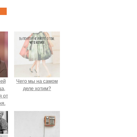
ней
Чего мы на самом
ца,
деле хотим?
 от
ня.