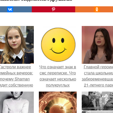
Гастроли важнее
Что означает знак в
Главной герои
емейных вечеров:
смс переписке. Что
стала школьни
почему Shaman
означает несколько
забеременевшая
идит собственную
полукруглых
21-летнего пар
дочь чаще на
скобочек в конце
экране, чем
предложения?
вживую.