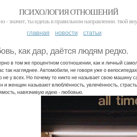
ПСИХОЛОГИЯ ОТНОШЕНИЙ
но - значит, ты идешь в правильном направлении. твой вн
главная
новости
статьи
овь, как дар, даётся людям редко.
рно в том же процентном соотношении, как и личный самол
ас так нагляднее. Автомобили, не говоря уже о велосипедах
о не у всех. Но почему то никто не называет свою машину 
н и женщин называют влюблённость, увлечённость, страсть
имость, навязчивую идею - любовью.