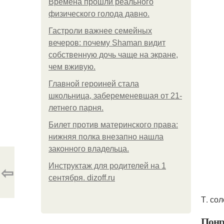
Bpeмена прошли реального
физического голода давно.
Гастроли важнее семейных
вечеров: почему Shaman видит
собственную дочь чаще на экране,
чем вживую.
Главной героиней стала
школьница, забеременевшая от 21-
летнего парня.
Билет против материнского права:
нижняя полка внезапно нашла
законного владельца.
⇦
Инструктаж для родителей на 1
сентября. dizoff.ru
Т. со
Понр