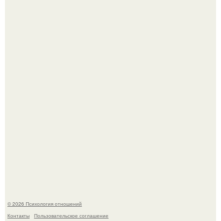
"Обвенчался с Женой, с Которой в Браке уже Около 15
лет" - Анатолий Цой удивил поклонников "тайной
свадьбой".
"Ты такой единственный на всём белом свете …":
© 2026 Психология отношений
Контакты
Пользовательское соглашение