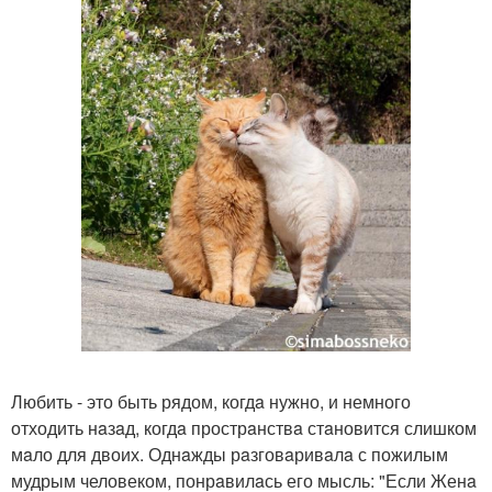
Любить - это быть рядом, когдa нужно, и немного
отходить нaзaд, когдa прострaнствa стaновится слишком
мaло для двоих. Однaжды рaзговaривaлa с пожилым
мудрым человеком, понрaвилaсь его мысль: "Если Женa