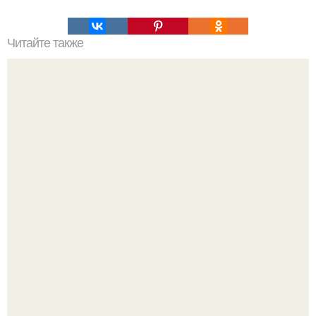
Читайте также
Значение слов которые должен знать каждый
образованный человек. 10 правил этикета, которые
должен знать каждый образованный человек.