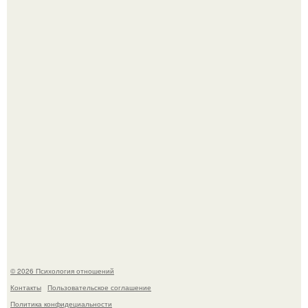
Легенда тяжелой атлетики: феноменальные рекорды
Леонида Тараненко.
"Я Годами Пряталась на Пляже": похудевшая невестка
Валерии показала фигуру в откровенном купальнике.
© 2026 Психология отношений
Контакты
Пользовательское соглашение
Политика конфидециальности