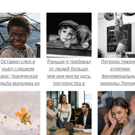
Оставил след и
Раньше я требовал
Легенда тяжел
ушёл слишком
от людей больше,
атлетики:
ано: трагическая
чем они могли дать:
феноменальн
удьба мальчика из
постоянства в
рекорды Леони
фильма
дружбе, верности в
Тараненко.
"Максимка".
чувствах.