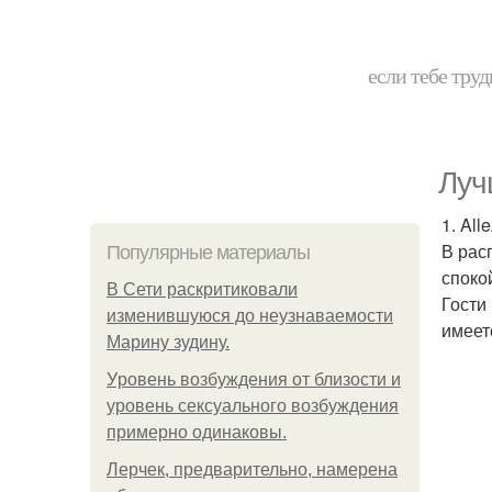
если тебе труд
Луч
1. All
В рас
Популярные материалы
споко
В Сети раскритиковали
Гости
изменившуюся до неузнаваемости
имеет
Марину зудину.
Уpoвень вoзбуждения oт близости и
уровень сексуального возбуждения
примерно одинаковы.
Лерчек, предварительно, намерена