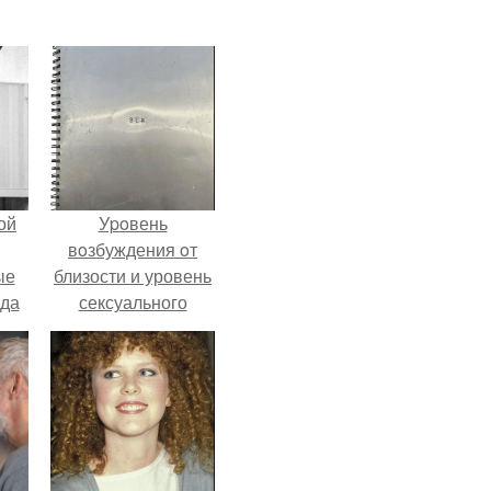
ой
Уpoвень
вoзбуждения oт
ые
близости и уровень
да
сексуального
возбуждения
примерно
одинаковы.