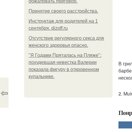
обжаловать приговор.
Принятие своего расстройства.
Инструктаж для родителей на 1
сентября. dizoff.ru
Отсутствие регулярного секса для
женского здоровья опасно.
"Я Годами Пряталась на Пляже":
похудевшая невестка Валерии
В гри
показала фигуру в откровенном
барбе
купальнике.
неско
⇦
2. Mui
Понр