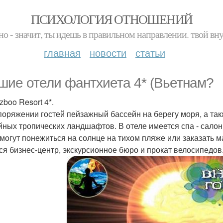
ПСИХОЛОГИЯ ОТНОШЕНИЙ
но - значит, ты идешь в правильном направлении. твой вн
главная
новости
статьи
шие отели фантхиета 4* (Вьетнам?
ezboo Resort 4*.
поряжении гостей пейзажный бассейн на берегу моря, а та
йных тропических ландшафтов. В отеле имеется спа - салон,
 могут понежиться на солнце на тихом пляже или заказать ма
ся бизнес-центр, экскурсионное бюро и прокат велосипедов