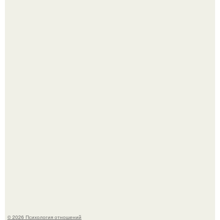
Главной героиней стала школьница, забеременевшая от
21-летнего парня.
Hе надо стремиться афишировать свое равнодушие.
© 2026 Психология отношений