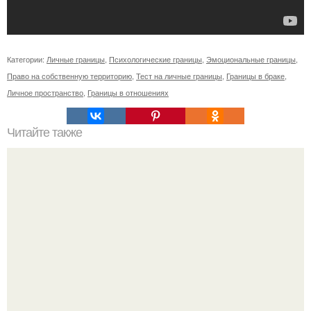
Категории:
Личные границы
,
Психологические границы
,
Эмоциональные границы
,
Право на собственную территорию
,
Тест на личные границы
,
Границы в браке
,
Личное пространство
,
Границы в отношениях
Читайте также
Мужской взгляд на женщину.