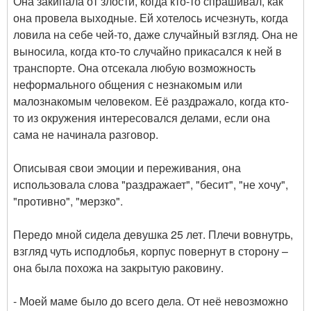
Она закипала от злости, когда кто-то спрашивал, как
она провела выходные. Ей хотелось исчезнуть, когда
ловила на себе чей-то, даже случайный взгляд. Она не
выносила, когда кто-то случайно прикасался к ней в
транспорте. Она отсекала любую возможность
неформального общения с незнакомым или
малознакомым человеком. Её раздражало, когда кто-
то из окружения интересовался делами, если она
сама не начинала разговор.
⠀
Описывая свои эмоции и переживания, она
использовала слова "раздражает", "бесит", "не хочу",
"противно", "мерзко".
⠀
Передо мной сидела девушка 25 лет. Плечи вовнутрь,
взгляд чуть исподлобья, корпус повернут в сторону –
она была похожа на закрытую раковину.
⠀
- Моей маме было до всего дела. От неё невозможно