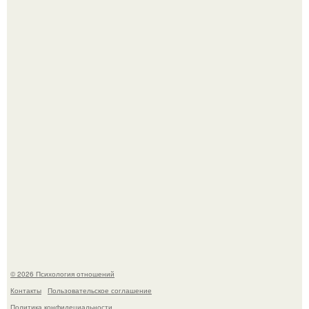
"Рука в Руке": появились кадры, на которых муж
помогает идти Алле Пугачевой.
Одиноким россиянкам предложили сделать пятницу
выходным днём ради знакомств и повышения
демографии.
© 2026 Психология отношений
Контакты
Пользовательское соглашение
Политика конфидециальности