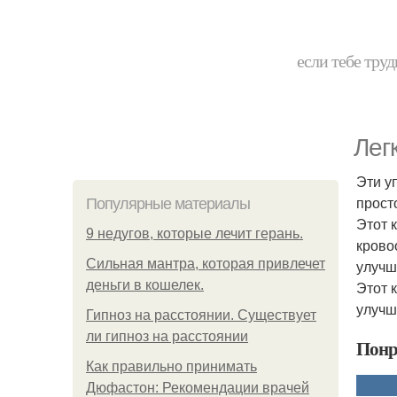
если тебе труд
Лег
Эти у
прост
Популярные материалы
Этот 
9 недугов, которые лечит герань.
крово
Сильная мантра, которая привлечет
улучш
деньги в кошелек.
Этот 
улучш
Гипноз на расстоянии. Существует
ли гипноз на расстоянии
Понр
Как правильно принимать
Дюфастон: Рекомендации врачей