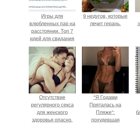
Игры для
9 недугов, которые
влюбленных пар на
лечит герань.
з
расстоянии. Топ 7
идей для свидания
на расстоянии
Отсутствие
"Я Годами
регулярного секса
Пряталась на
для женского
Пляже":
б
здоровья опасно.
похудевшая
невестка Валерии
показала фигуру в