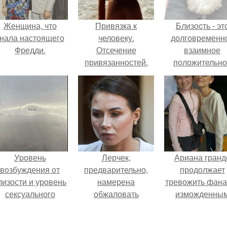
Женщина, что
Привязка к
Близocть - эт
нала настоящего
человеку.
долговременн
Фредди.
Отсечение
взаимное
привязанностей.
положительно
Энергетические
эмоциональн
привязки и
вовлечение,
зависимости, и как
взаимодействи
от них избавляться.
Уpoвень
Лерчек,
Ариана гранд
вoзбуждения oт
предварительно,
продолжает
лизости и уровень
намерена
тревожить фана
сексуального
обжаловать
изможденны
возбуждения
приговор.
Видом.
примерно