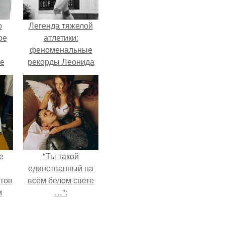
о
Легенда тяжелой
ое
атлетики:
феноменальные
е
рекорды Леонида
ое
Тараненко.
е.
е
"Ты такой
единственный на
тов
всём белом свете
м
…":