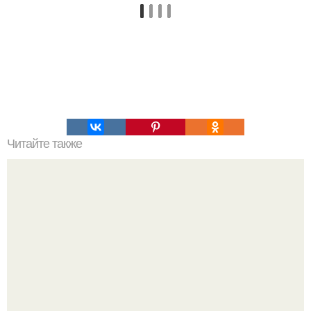
Читайте также
Игры для влюбленных пар на расстоянии. Топ 7 идей
для свидания на расстоянии