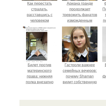
Как перестать
Ариана гранде
страдать,
продолжает
П
расставшись с
тревожить фанатов
человеком
изможденным
п
Видом.
м
Билет против
Гастроли важнее
материнского
семейных вечеров:
права: нижняя
почему Shaman
ф
полка внезапно
видит собственную
нашла законного
дочь чаще на
владельца.
экране, чем
вживую.