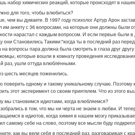
ишь набор химических реакций, которые происходят в наше
ужно для того, чтобы влюбиться?
е, чем вы думаете. В 1997 году психолог Артур Арон застав
л им анкету с 36 вопросами, на которые они должны были от
ности нарастал с каждым вопросом. И если первые были в д
цу они Становились Такими:"когда ты в последний раз перед
а на вопросы пара должна была смотреть в глаза друг другу
комцы, которые вошли в комнату проведения исследования 
й раз, ушли оттуда влюблёнными.
ез шесть месяцев поженились.
о поверить одному и такому уникальному случаю. Поэтому 
рить этот эксперимент со своим приятелем. Что из этого выш
у мы становимся идиотами, когда влюбляемся?
зобрались в том, что мы ни черта не знаем о любви. И теп
ащаемся в идиотов, когда химия в нашем мозгу приказывает
ил самому себе на слово, поэтому все мысли буду подкреп
ните, как вы вели себя в последний раз, разговаривая с кр