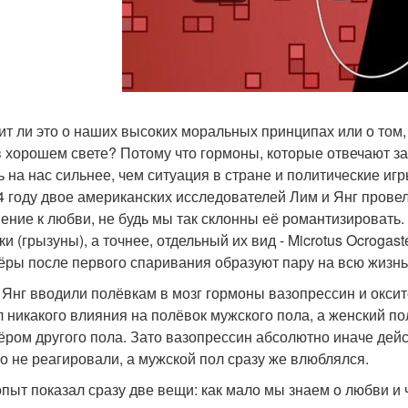
ит ли это о наших высоких моральных принципах или о том
в хорошем свете? Потому что гормоны, которые отвечают за
ь на нас сильнее, чем ситуация в стране и политические игр
4 году двое американских исследователей Лим и Янг пров
ение к любви, не будь мы так склонны её романтизировать
и (грызуны), а точнее, отдельный их вид - Microtus Ocrogas
ёры после первого спаривания образуют пару на всю жизнь
 Янг вводили полёвкам в мозг гормоны вазопрессин и оксит
л никакого влияния на полёвок мужского пола, а женский п
ёром другого пола. Зато вазопрессин абсолютно иначе дейс
го не реагировали, а мужской пол сразу же влюблялся.
опыт показал сразу две вещи: как мало мы знаем о любви и 