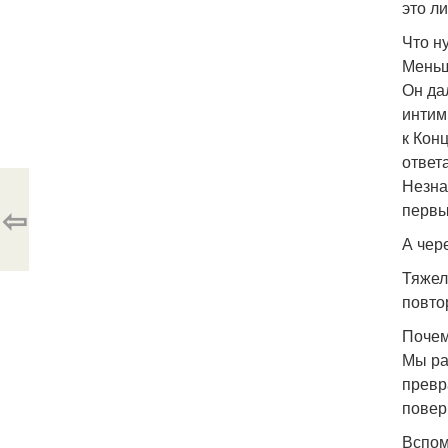
это л
Что н
Меньш
Он да
интим
к Кон
ответ
Незна
⇦
первы
А чер
Тяжел
повто
Почем
Мы ра
превр
повер
Вспом