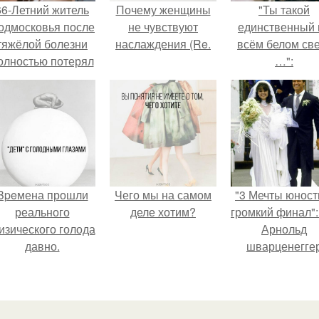
66-Летний житель
Почему женщины
"Ты такой
одмосковья после
не чувствуют
единственный 
тяжёлой болезни
наслаждения (Re.
всём белом св
олностью потерял
…":
потенцию, но
решил
восстановить
интимную жизнь с
олодой супругой,
пишут СМИ.
Bpeмена прошли
Чего мы на самом
"3 Мечты юност
реального
деле хотим?
громкий финал":
изического голода
Арнольд
давно.
шварценегге
женился на
племяннице
Кеннеди.