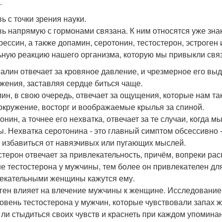
.
ь с точки зрения науки.
ь напрямую с гормонами связана. К ним относятся уже зна
рессин, а также допамин, серотонин, тестостерон, эстроген
ьную реакцию нашего организма, которую мы привыкли свя
алин отвечает за кровяное давление, и чрезмерное его выд
жения, заставляя сердце биться чаще.
ин, в свою очередь, отвечает за ощущения, которые нам так
окружение, восторг и воображаемые крылья за спиной.
онин, а точнее его нехватка, отвечает за те случаи, когда
ы. Нехватка серотонина - это главный симптом обсессивно -
 избавиться от навязчивых или пугающих мыслей.
стерон отвечает за привлекательность, причём, вопреки ра
е тестостерона у мужчины, тем более он привлекателен для
екательными женщины кажутся ему.
ген влияет на влечение мужчины к женщине. Исследование
ровень тестостерона у мужчин, которые чувствовали запах 
 ли стыдиться своих чувств и краснеть при каждом упомина