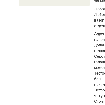
химии
Любов
Любов
вазоп
отдел
Адрен
напря
Допам
голов
Серот
голов
может
Тесто
больш
привл
Эстро
что у
Стоит