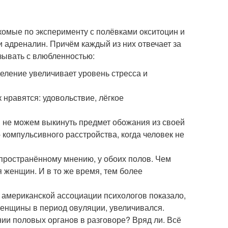
комые по эксперименту с полёвками окситоцин и
 и адреналин. Причём каждый из них отвечает за
зывать с влюбленностью:
еление увеличивает уровень стресса и
 нравятся: удовольствие, лёгкое
 мы не можем выкинуть предмет обожания из своей
 компульсивного расстройства, когда человек не
спространённому мнению, у обоих полов. Чем
 женщин. И в то же время, тем более
 американской ассоциации психологов показало,
женщины в период овуляции, увеличивался.
нии половых органов в разговоре? Вряд ли. Всё