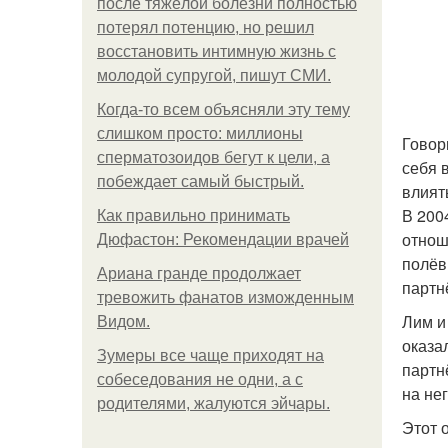
после тяжёлой болезни полностью
потерял потенцию, но решил
восстановить интимную жизнь с
молодой супругой, пишут СМИ.
Когда-то всем объясняли эту тему
слишком просто: миллионы
Говор
сперматозоидов бегут к цели, а
себя 
побеждает самый быстрый.
влият
В 200
Как правильно принимать
отнош
Дюфастон: Рекомендации врачей
полёвк
Ариана гранде продолжает
партн
тревожить фанатов изможденным
Лим и
Видом.
оказа
Зумеры все чаще приходят на
партн
собеседования не одни, а с
на не
родителями, жалуются эйчары.
Этот 