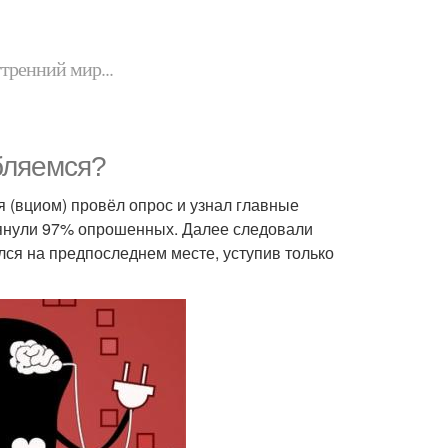
утренний мир...
бляемся?
 (вциом) провёл опрос и узнал главные
омянули 97% опрошенных. Далее следовали
лся на предпоследнем месте, уступив только