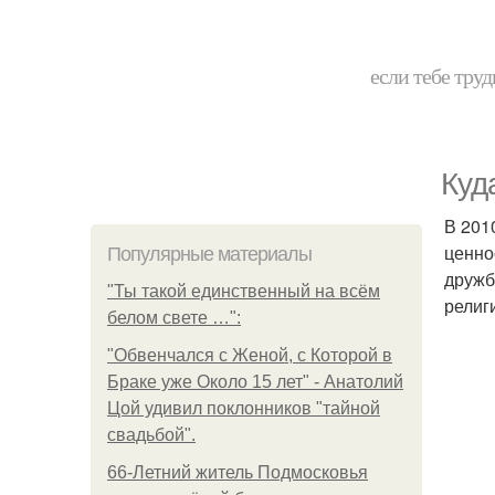
если тебе труд
Куд
В 201
ценно
Популярные материалы
дружб
"Ты такой единственный на всём
религ
белом свете …":
"Обвенчался с Женой, с Которой в
Браке уже Около 15 лет" - Анатолий
Цой удивил поклонников "тайной
свадьбой".
66-Летний житель Подмосковья