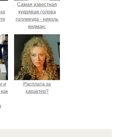
Самая известная
на
кудрявая голова
ете
голливуда - николь
кидман.
и и
Расплата за
 как
характер?
р