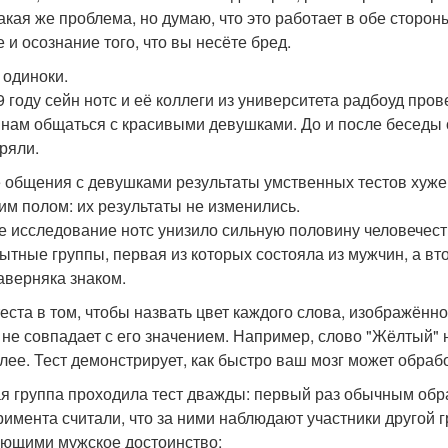
такая же проблема, но думаю, что это работает в обе сторо
 и осознание того, что вы несёте бред.
 одиноки.
9 году сейн нотс и её коллеги из университета радбоуд про
нам общаться с красивыми девушками. До и после беседы
ряли.
 общения с девушками результаты умственных тестов хуже б
им полом: их результаты не изменились.
е исследование нотс унизило сильную половину человечест
ытные группы, первая из которых состояла из мужчин, а вто
аверняка знаком.
теста в том, чтобы назвать цвет каждого слова, изображённо
 не совпадает с его значением. Например, слово "Жёлтый" 
алее. Тест демонстрирует, как быстро ваш мозг может обра
я группа проходила тест дважды: первый раз обычным образ
римента считали, что за ними наблюдают участники другой 
ющими мужское достоинство: