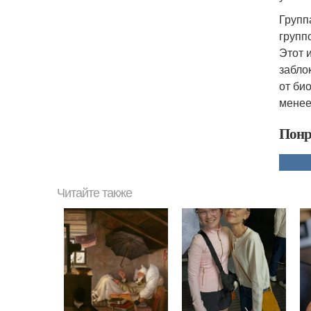
Групп
групп
Этот 
забло
от би
менее
Понр
Читайте также