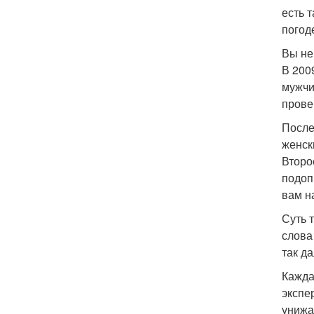
есть 
погоде
Вы не
В 200
мужчи
прове
После
женск
Второ
подоп
вам н
Суть 
слова
так д
Кажда
экспе
унижа