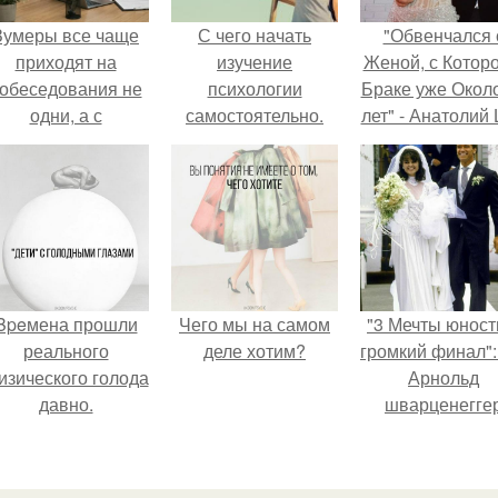
Зумеры все чаще
С чего начать
"Обвенчался 
приходят на
изучение
Женой, с Которо
обеседования не
психологии
Браке уже Окол
одни, а с
самостоятельно.
лет" - Анатолий
родителями,
«Психология
удивил
алуются эйчары.
человека» от
поклонников
4BRAIN
"тайной свадьбо
Bpeмена прошли
Чего мы на самом
"3 Мечты юност
реального
деле хотим?
громкий финал":
изического голода
Арнольд
давно.
шварценегге
женился на
племяннице
Кеннеди.