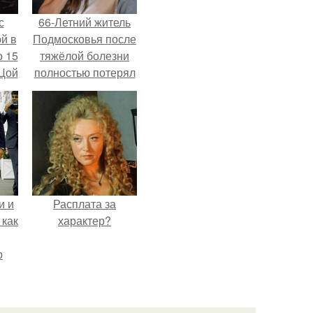
с
66-Летний житель
й в
Подмосковья после
о 15
тяжёлой болезни
 Цой
полностью потерял
потенцию, но
решил
й".
восстановить
интимную жизнь с
молодой супругой,
пишут СМИ.
и и
Расплата за
 как
характер?
р