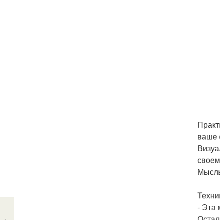
Практ
ваше 
Визуа
своем
Мысль
Техни
- Эта
Остал