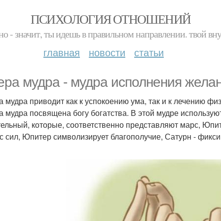
ПСИХОЛОГИЯ ОТНОШЕНИЙ
но - значит, ты идешь в правильном направлении. твой вн
главная
новости
статьи
ера мудра - мудра исполнения желан
а мудра приводит как к успокоению ума, так и к лечению фи
а мудра посвящена богу богатства. В этой мудре используют
тельный, которые, соответственно представляют марс, Юпи
с сил, Юпитер символизирует благополучие, Сатурн - фикси