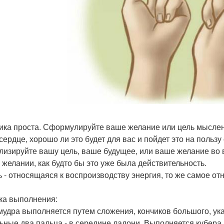
ика проста. Сформулируйте ваше желание или цель мысленно
сердце, хорошо ли это будет для вас и пойдет это на польз
лизируйте вашу цель, ваше будущее, или ваше желание во в
 желании, как будто бы это уже была действительность.
 - относящаяся к воспроизводству энергия, то же самое от
ка выполнения:
 мудра выполняется путем сложения, кончиков большого, ука
ьные два пальца - в середине ладони. Выполняется кубера