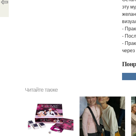
⇦
эту м
желан
визуа
- Пра
- Пос
- Пра
через 
Понр
Читайте также