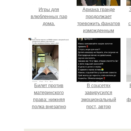
Игры для
Ариана гранде
влюбленных пар
продолжает
дома.
тревожить фанатов
с
изможденным
Видом.
ж
Билет против
В соцсетях
материнского
завирусился
права: нижняя
эмоциональный
ф
полка внезапно
пост, автор
нашла законного
которого призвала
владельца.
матерей отдыхать
без детей и не