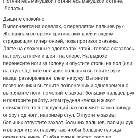
Потянитесь макушкой потянитесь макушкой к стене.
.Лопатки. .
Дышите спокойно.
Выполняется на одеялах, с переплетом пальцев рук.
Женщинам во время критических дней и людям,
страдающим гипертонией, поза противопоказана.
Лягте на сложенные одеяла так, чтобы голова оказалась
на полу, а плечи и шея - на опоре. На выдохе
перенесите ноги за голову и опустите стопы на пол (или
на стул. Сцепите большие пальцы и вытяните руки
назад, разворачивая плечи наружу. Вытяните
позвоночник и вытяните позвоночник и одновременно
выпрямите ноги. поменяйте захват больших пальцев рук
и повторите работу. этом грудная клетка и живот
сжимаются, то в следующий раз возьмите какую-нибудь
опору под ноги, например стул. Отпустите захват
больших отпустите захват больших пальцев. пальцы рук
и выверните их наружу так, чтобы большие пальцы
оказались внизу. Сгибая руки в локтях, хорошо