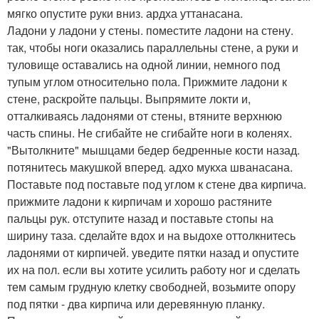
мягко опустите руки вниз. ардха уттанасана.
Ладони у ладони у стены. поместите ладони на стену.
так, чтобы ноги оказались параллельны стене, а руки и
туловище оставались на одной линии, немного под
тупым углом относительно пола. Прижмите ладони к
стене, раскройте пальцы. Выпрямите локти и,
отталкиваясь ладонями от стены, втяните верхнюю
часть спины. Не сгибайте не сгибайте ноги в коленях.
"Вытолкните" мышцами бедер бедренные кости назад.
потянитесь макушкой вперед. адхо мукха шванасана.
Поставьте под поставьте под углом к стене два кирпича.
прижмите ладони к кирпичам и хорошо растяните
пальцы рук. отступите назад и поставьте стопы на
ширину таза. сделайте вдох и на выдохе оттолкнитесь
ладонями от кирпичей. уведите пятки назад и опустите
их на пол. если вы хотите усилить работу ног и сделать
тем самым грудную клетку свободней, возьмите опору
под пятки - два кирпича или деревянную планку.