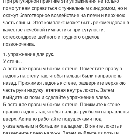
При регулярной практике эти упражнения не только
помогут вам справиться с туннельным синдромом, но и
окажут благотворное воздействие на плечи и верхнюю
часть спины. Этот комплекс может быть рекомендован в
качестве лечебной гимнастики при сутулости,
остеохондрозе шейного и грудного отделов
позвоночника.
1. упражнение для рук.
У стены.
А встаньте правым боком к стене. Поместите правую
ладонь на стену так, чтобы пальцы были направлены
назад. Прижимая ладонь к стене, разверните верхнюю
часть руки наружу, втягивая внутрь локоть. Затем
выйдите из позы и сделайте упражнение влево.
Б встаньте правым боком к стене. Прижмите к стене
правую ладонь так, чтобы пальцы рук были направлены
вверх. Активно работайте подушечками под
указательным и большим пальцами. Втяните локоть и
разверните плечо наружу. Затем выйдите из позы и