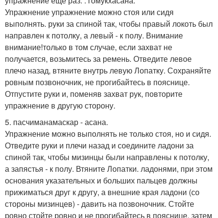
упражнение еще раз. . гомукхасана.
Упражнение упражнение можно стоя или сидя
выполнять. руки за спиной так, чтобы правый локоть был
направлен к потолку, а левый - к полу. Внимание
внимание!только в том случае, если захват не
получается, возьмитесь за ремень. Отведите левое
плечо назад, втяните внутрь левую Лопатку. Сохраняйте
ровным позвоночник, не прогибайтесь в пояснице.
Отпустите руки и, поменяв захват рук, повторите
упражнение в другую сторону.
5. пасчиманамаскар - асана.
Упражнение можно выполнять не только стоя, но и сидя.
Отведите руки и плечи назад и соедините ладони за
спиной так, чтобы мизинцы были направлены к потолку,
а запястья - к полу. Втяните Лопатки. ладонями, при этом
основания указательных и больших пальцев должны
прижиматься друг к другу, а внешние края ладони (со
стороны мизинцев) - давить на позвоночник. Стойте
ровно стойте ровно и не прогибайтесь в пояснице. затем