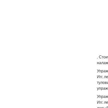
. Сто
налаж
Упраж
Ип: л
тулов
упраж
Упраж
Ип: л
левый