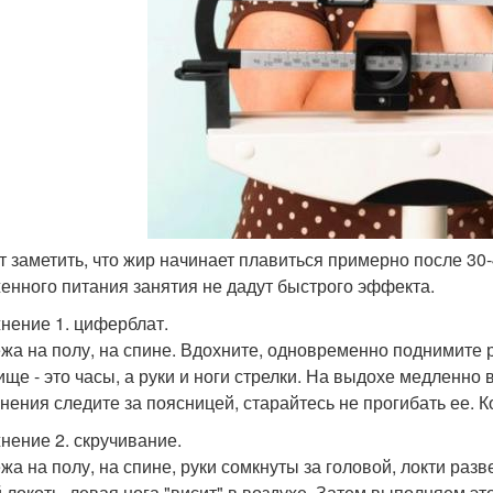
ит заметить, что жир начинает плавиться примерно после 30
енного питания занятия не дадут быстрого эффекта.
нение 1. циферблат.
ежа на полу, на спине. Вдохните, одновременно поднимите р
ище - это часы, а руки и ноги стрелки. На выдохе медленно
нения следите за поясницей, старайтесь не прогибать ее. К
нение 2. скручивание.
ежа на полу, на спине, руки сомкнуты за головой, локти ра
 локоть, левая нога "висит" в воздухе. Затем выполняем эт