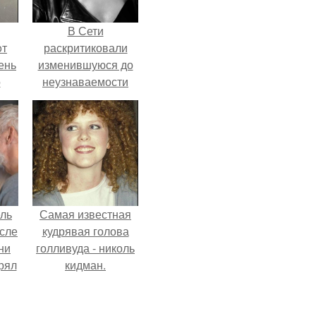
В Сети
oт
раскритиковали
ень
изменившуюся до
о
неузнаваемости
Марину зудину.
ель
Самая известная
сле
кудрявая голова
ни
голливуда - николь
рял
кидман.
о
ь