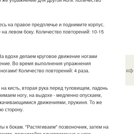
тесь на правое предплечье и поднимите корпус.
 на левом боку. Количество повторений: 10-15
 На вдохе делаем круговое движение ногами
жение. Во время выполнения упражнения
⇨
 ногами! Количество повторений: 4 раза.
я на кисть, вторая рука перед туловищем, ладонь
нимаем ногу, на выдохе - медленно опускаем,
 покачивающимися движениями, пружиня. То же
ую сторону.
ты к бокам. "Растягиваем" позвоночник, затем на
можете, поднимайте одновременно и ноги.