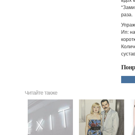
"Зами
раза.
Упраж
Ип: н
корот
Колич
суста
Понр
Читайте также