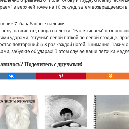
раем" в верхней точке на 10 секунд, затем возвращаемся в
нение 7. барабанные палочки.
а полу, на животе, опора на локти. "Растягиваем" позвоночн
кими ударами, "стучим" левой пяткой по левой ягодице, пра
ество повторений: 5-8 раз каждой ногой. Внимание! Таким 
вами, забудьте об ударах! В этом случае ваши пяточки медл
авилось? Поделитесь с друзьями!