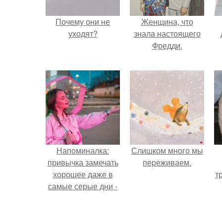
Почему они не
Женщина, что
уходят?
знала настоящего
Фредди.
Напоминалка:
Слишком много мы
привычка замечать
пеpеживаем.
хорошее даже в
т
самые серые дни -
это не очередная
сказка из книг по
саморазвитию.