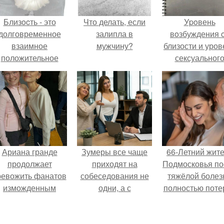
Близocть - это
Что делать, если
Уpoвень
долговременное
залипла в
вoзбуждения 
взаимное
мужчину?
близости и уров
положительное
сексуальног
эмоциональное
возбуждения
вовлечение,
примерно
взаимодействие.
одинаковы.
Ариана гранде
Зумеры все чаще
66-Летний жит
продолжает
приходят на
Подмосковья по
ревожить фанатов
собеседования не
тяжёлой болез
изможденным
одни, а с
полностью поте
Видом.
родителями,
потенцию, н
жалуются эйчары.
решил
восстановит