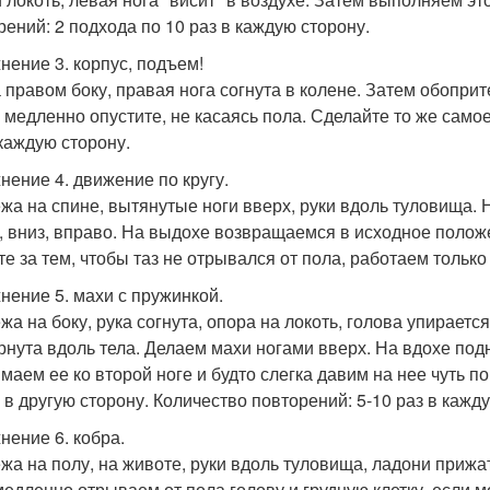
рений: 2 подхода по 10 раз в каждую сторону.
нение 3. корпус, подъем!
а правом боку, правая нога согнута в колене. Затем обопри
 медленно опустите, не касаясь пола. Сделайте то же самое
 каждую сторону.
нение 4. движение по кругу.
ежа на спине, вытянутые ноги вверх, руки вдоль туловища.
, вниз, вправо. На выдохе возвращаемся в исходное поло
те за тем, чтобы таз не отрывался от пола, работаем только
нение 5. махи с пружинкой.
ежа на боку, рука согнута, опора на локоть, голова упираетс
рнута вдоль тела. Делаем махи ногами вверх. На вдохе под
маем ее ко второй ноге и будто слегка давим на нее чуть
 в другую сторону. Количество повторений: 5-10 раз в кажд
нение 6. кобра.
ежа на полу, на животе, руки вдоль туловища, ладони прижа
медленно отрываем от пола голову и грудную клетку, если 