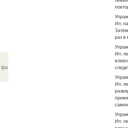
повто
Упраж
Ип: н
Затем
раз в
Упраж
Ип: л
влево
⇦
следи
Упраж
Ип: л
разве
прижи
самое
Упраж
Ип: л
вдох 