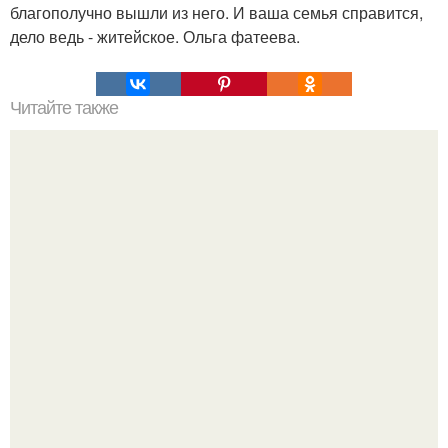
благополучно вышли из него. И ваша семья справится,
дело ведь - житейское. Ольга фатеева.
Читайте также
"Самое главное в жизни, все загадки её - хотите, я
высыплю вам сейчас?