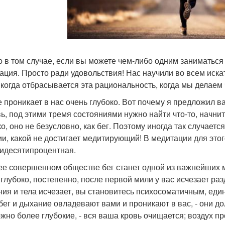
о в том случае, если вы можете чем-либо одним заниматься 
ация. Просто ради удовольствия! Нас научили во всем иска
, когда отбрасывается эта рациональность, когда мы делаем 
 проникает в нас очень глубоко. Вот почему я предложил вам
ь, под этими тремя состояниями нужно найти что-то, начнит
ко, оно не безусловно, как бег. Поэтому иногда так случаетс
ии, какой не достигает медитирующий! В медитации для этог
идесятипроцентная.
ее совершенном обществе бег станет одной из важнейших м
глубоко, постепенно, после первой мили у вас исчезает ра
ния и тела исчезает, вы становитесь психосоматичным, ед
 бег и дыхание овладевают вами и проникают в вас, - они до
ожно более глубокие, - вся ваша кровь очищается; воздух п