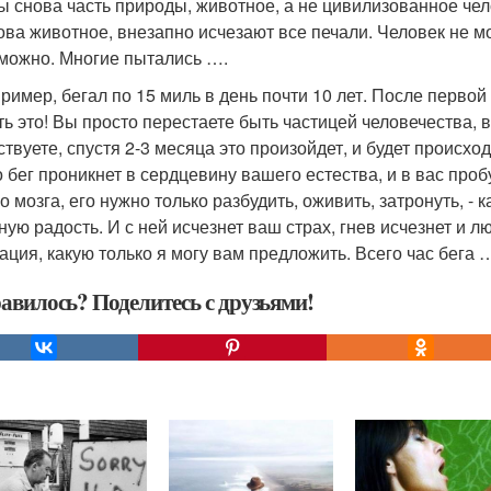
вы снова часть природы, животное, а не цивилизованное че
ова животное, внезапно исчезают все печали. Человек не м
можно. Многие пытались ….
пример, бегал по 15 миль в день почти 10 лет. После перво
ть это! Вы просто перестаете быть частицей человечества, 
ствуете, спустя 2-3 месяца это произойдет, и будет происхо
о бег проникнет в сердцевину вашего естества, и в вас проб
 мозга, его нужно только разбудить, оживить, затронуть, - 
ную радость. И с ней исчезнет ваш страх, гнев исчезнет и 
ация, какую только я могу вам предложить. Всего час бега 
авилось? Поделитесь с друзьями!