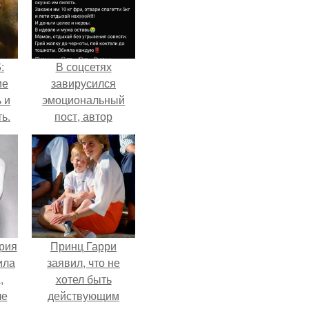
:
В соцсетях
ие
завирусился
 и
эмоциональный
ь.
пост, автор
которого призвала
матерей отдыхать
без детей и не
испытывать
чувство вины.
рия
Принц Гарри
ила
заявил, что не
,
хотел быть
ле
действующим