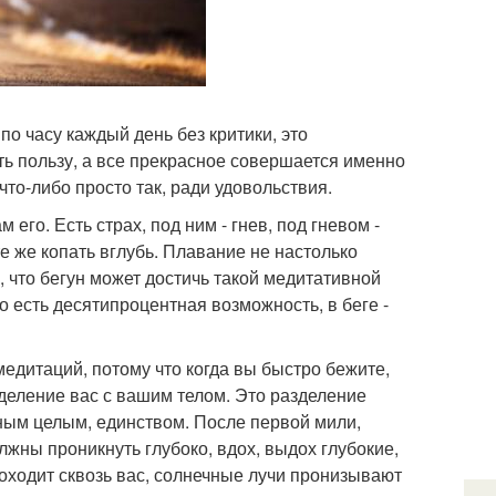
по часу каждый день без критики, это
ть пользу, а все прекрасное совершается именно
что-либо просто так, ради удовольствия.
 его. Есть страх, под ним - гнев, под гневом -
е же копать вглубь. Плавание не настолько
я, что бегун может достичь такой медитативной
о есть десятипроцентная возможность, в беге -
едитаций, потому что когда вы быстро бежите,
зделение вас с вашим телом. Это разделение
иным целым, единством. После первой мили,
лжны проникнуть глубоко, вдох, выдох глубокие,
роходит сквозь вас, солнечные лучи пронизывают