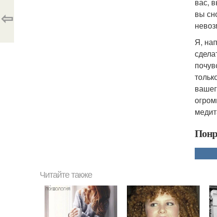
вас, 
⇦
вы сн
невоз
Я, на
сдела
почув
тольк
вашего
огром
медит
Понр
Читайте также