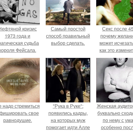
Нефтяной кризис
Самый простой
Секс после 45
1973 года и
способ правильный
почему желан
рагическая судьба
выбор сделать.
может исчезать
короля Фейсала.
как это изменит
е надо стремиться
"Рука в Руке":
Женская аудито
фишировать свое
появились кадры,
буквально сход
равнодушие.
на которых муж
по нему с ума
помогает идти Алле
особенно пос