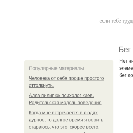
если тебе труд
Бег
Нет н
элеме
Популярные материалы
бег д
Человека от себя проще простого
оттолкнуть.
Алла пилипюк психолог киев.
Родительская модель поведения
Когда мне встречается в людях
дурное, то долгое время я верить
стараюсь, что это, скорее всего,