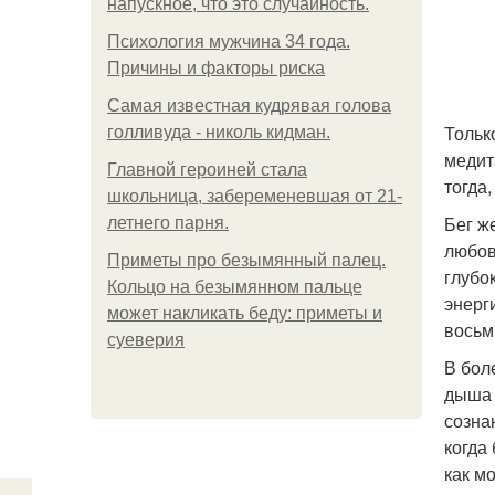
напускное, что это случайность.
Психология мужчина 34 года.
Причины и факторы риска
Самая известная кудрявая голова
Тольк
голливуда - николь кидман.
медит
Главной героиней стала
тогда
школьница, забеременевшая от 21-
Бег же
летнего парня.
любов
Приметы про безымянный палец.
глубо
Кольцо на безымянном пальце
энерг
может накликать беду: приметы и
восьм
суеверия
В бол
дыша 
созна
когда
как м