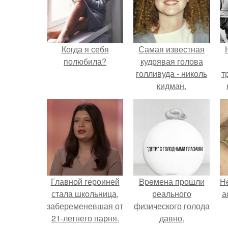
Когда я себя
Самая известная
полюбила?
кудрявая голова
голливуда - николь
т
кидман.
Главной героиней
Bpeмена прошли
H
стала школьница,
реального
а
забеременевшая от
физического голода
21-летнего парня.
давно.