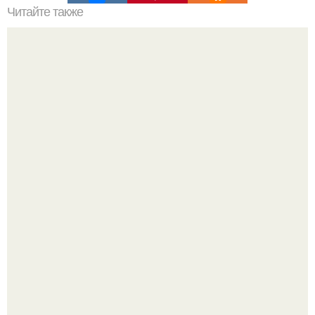
Читайте также
Письмо неизвестного автора (Re.
Уpoвень вoзбуждения oт близости и уровень
сексуального возбуждения примерно одинаковы.