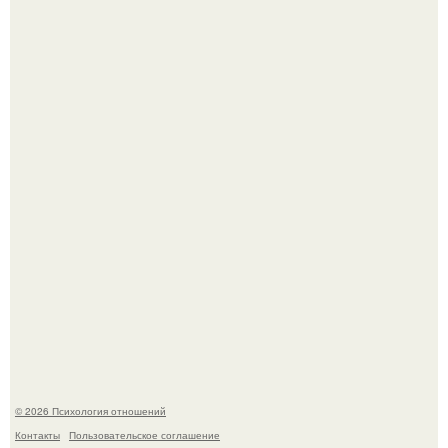
66-Летний житель Подмосковья после тяжёлой болезни
полностью потерял потенцию, но решил восстановить
интимную жизнь с молодой супругой, пишут СМИ.
"Ты такой единственный на всём белом свете …":
© 2026 Психология отношений
Контакты
Пользовательское соглашение