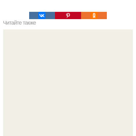
Читайте также
Причины депрессивного состояния. Депрессивные
состояния и их основные виды