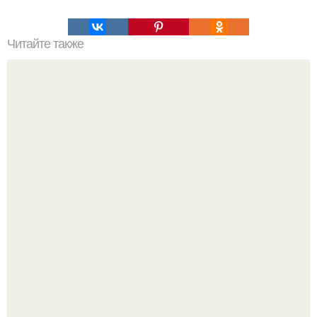
Читайте также
Как отдохнуть за 60 секунд?
Крестили ребёнка. Общественность снова полезла в