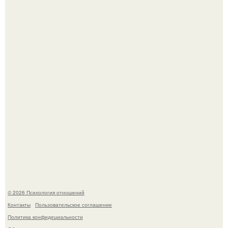
Принятие своего расстройства.
В Сети раскритиковали изменившуюся до
неузнаваемости Марину зудину.
© 2026 Психология отношений
Контакты
Пользовательское соглашение
Политика конфидециальности