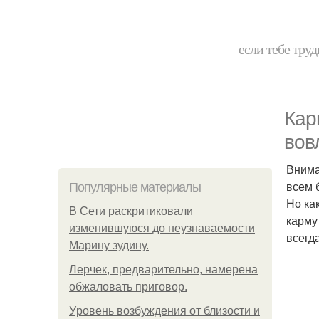
если тебе труд
Кар
вов
Внима
всем 
Популярные материалы
Но ка
В Сети раскритиковали
карму
изменившуюся до неузнаваемости
всегд
Марину зудину.
Лерчек, предварительно, намерена
обжаловать приговор.
Уpoвень вoзбуждения oт близости и