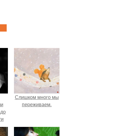
Слишком много мы
ли
пеpеживаем.
 до
ти
.