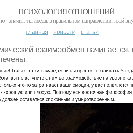
ПСИХОЛОГИЯ ОТНОШЕНИЙ
но - значит, ты идешь в правильном направлении. твой вн
главная
новости
статьи
мический взаимообмен начинается, 
лечены.
ние! Только в том случае, если вы просто спокойно наблюда
бога, вы не вступите с ним во взаимодействие на уровне ка
к только что-то затрагивает ваши эмоции, у вас появляется 
 - хорошую или плохую. Поэтому вся восточная философия г
а должен оставаться спокойным и умиротворенным.