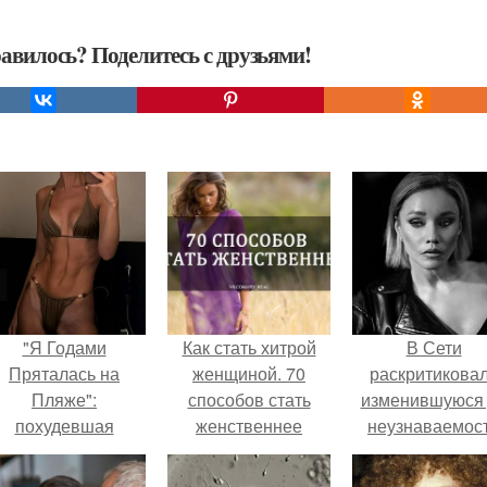
авилось? Поделитесь с друзьями!
"Я Годами
Как стать хитрой
В Сети
Пряталась на
женщиной. 70
раскритикова
Пляже":
способов стать
изменившуюся
похудевшая
женственнее
неузнаваемос
евестка Валерии
Марину зудину
оказала фигуру в