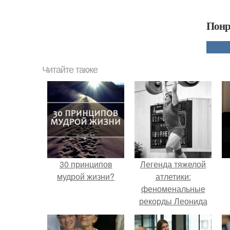
Понр
Читайте также
30 принципов
Легенда тяжелой
мудрой жизни?
атлетики:
феноменальные
рекорды Леонида
Тараненко.
н
п