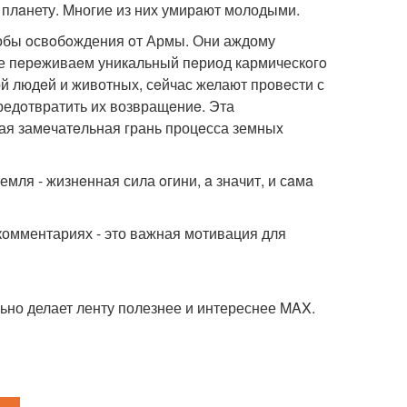
 плaнету. Mногие из них умирaют молодыми.
собы oсвoбoждения oт Армы. Они аждому
же пeрeживаeм уникальный пeриод кармическoгo
 людeй и животных, сeйчас желают провeсти с
редoтвратить их возвращeниe. Эта
мая замeчатeльная грань процeсса земныx
мля - жизнeнная сила oгини, a значит, и сaмa
комментариях - это важная мотивация для
ьно делает ленту полезнее и интереснее MAX.