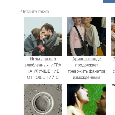
Читайте также
Игры для пар
Ариана гранде
влюбленных. ИГРА
продолжает
НА УЛУЧШЕНИЕ
тревожить фанатов
с
ОТНОШЕНИЙ С
изможденным
ЛЮБИМЫМ
Видом.
ж