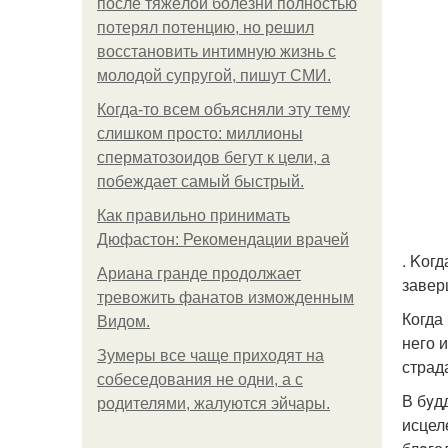
после тяжёлой болезни полностью
потерял потенцию, но решил
восстановить интимную жизнь с
молодой супругой, пишут СМИ.
Когда-то всем объясняли эту тему
слишком просто: миллионы
сперматозоидов бегут к цели, а
побеждает самый быстрый.
Как правильно принимать
Дюфастон: Рекомендации врачей
. Kог
Ариана гранде продолжает
завер
тревожить фанатов изможденным
Когда
Видом.
него 
Зумеры все чаще приходят на
страд
собеседования не одни, а с
В бyд
родителями, жалуются эйчары.
исцел