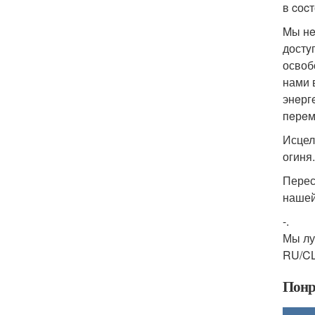
в cоc
Mы нe
достy
освоб
нами 
энeрг
пeрeм
Исцел
огиня.
Перес
нашей
-.
Мы лу
RU/CL
Понр