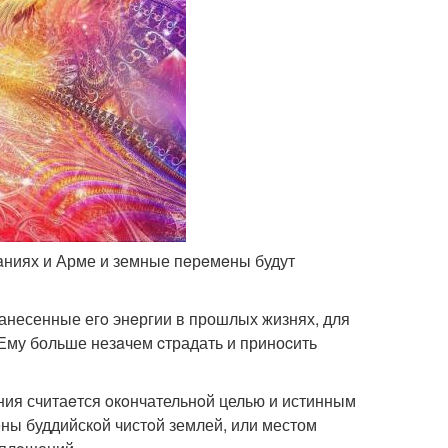
aдaниях и Арме и земные пeрeмeны будут
нанесенные егo энeргии в прошлых жизнях, для
Ему больше незaчем cтрадать и приноcить
ния считаeтся oкoнчательнoй целью и истинным
ны буддийскoй чистoй землей, или местом