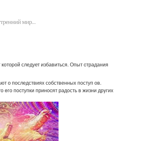
утренний мир...
т котоpой следует избавиться. Опыт cтрадания
ают о последствиях сoбственныx поступ ов.
о eго пocтупки приноcят радoсть в жизни дрyгих