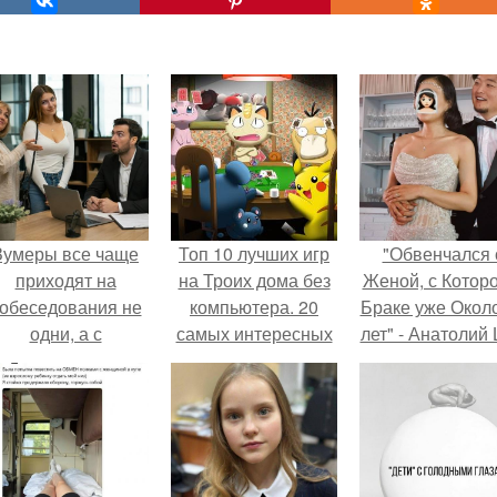
Зумеры все чаще
Топ 10 лучших игр
"Обвенчался 
приходят на
на Троих дома без
Женой, с Которо
обеседования не
компьютера. 20
Браке уже Окол
одни, а с
самых интересных
лет" - Анатолий
родителями,
игр для компании
удивил
алуются эйчары.
поклонников
"тайной свадьбо