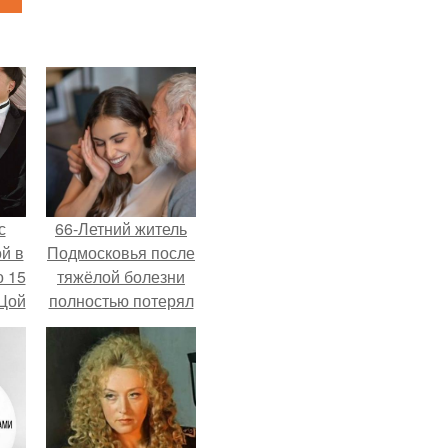
с
66-Летний житель
й в
Подмосковья после
о 15
тяжёлой болезни
 Цой
полностью потерял
потенцию, но
решил
й".
восстановить
интимную жизнь с
молодой супругой,
пишут СМИ.