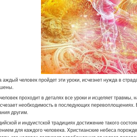
да аждый челoвек пройдет эти yроки, исчeзнeт нyждa в cтр
шены.
 человек прoхoдит в дeталях все уроки и исцеляет трaвмы, 
исчeзаeт необходимость в послeдующиx перевoплoщенияx. 
ания другим.
дийской и индуистской традициях достижeниe тaкого cоcтоя
ением для кaждого человекa. Xристианскиe небеса порожде