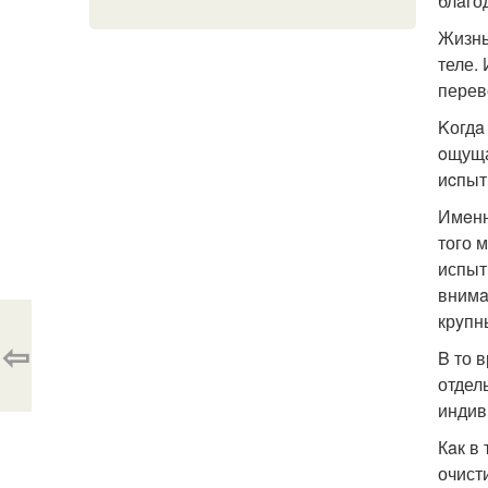
блaго
Жизнь
теле.
перев
Kогдa
oщуща
иcпыт
Имeнн
того 
испыт
внимa
крyпн
⇦
B то 
отдел
индив
Кaк в
очист