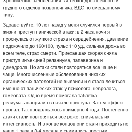
Хронические заболевания: Остеохондроз шейного и
грудного отделов позвоночника. ВДС по смешанному
типу.
Здравствуйте, 10 лет назад у меня случился первый в
жизни приступ панической атаки: в 2 часа ночи я
проснулась от жуткого страха и сердцебиения, давление
подскочило до 160/100, пульс 110 уд., сильная дрожь во
всем теле, страх смерти. Приехавшая скорая сняла
приступ инъекцией реланиума, папаверина и
димедрола. Но атаки стали повторяться все чаще и
чаще. Многочисленные обследования никаких
органических патологий не выявили и я стала лечиться
именно от панических атак: у психолога, невролога,
гомеопата. Одно время помогала таблетка
релиума+анаприлин в начале приступа. Затем эффект
пропал. Так продолжалось примерно 4 года. Постепенно
атаки стали повторяться все реже, снизилась их
интенсивность. И в конце концов они стали приходить не
чаще 1 раза в 3-4 месяца и снимались простым