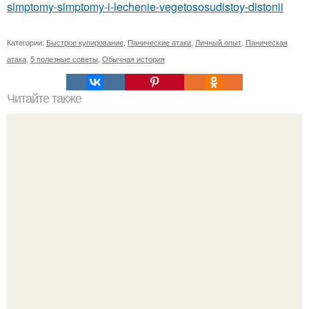
simptomy-simptomy-i-lechenie-vegetososudistoy-distonii
Категории:
Быстрое купирование
,
Панические атаки
,
Личный опыт
,
Паническая
атака
,
5 полезные советы
,
Обычная история
Читайте также
Можно ли носить кольцо на безымянном пальце правой
руки незамужней девушке