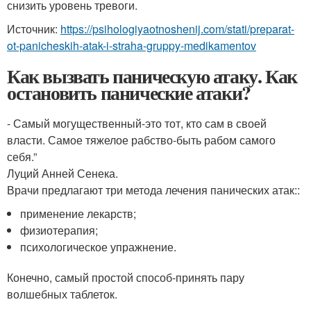
снизить уровень тревоги.
Источник:
https://psihologiyaotnoshenij.com/stati/preparat-
ot-panicheskih-atak-i-straha-gruppy-medikamentov
Как вызвать паническую атаку. Как
остановить панические атаки?
- Самый могущественный-это тот, кто сам в своей
власти. Самое тяжелое рабство-быть рабом самого
себя.”
Луций Анней Сенека.
Врачи предлагают три метода лечения панических атак::
применение лекарств;
физиотерапия;
психологическое упражнение.
Конечно, самый простой способ-принять пару
волшебных таблеток.