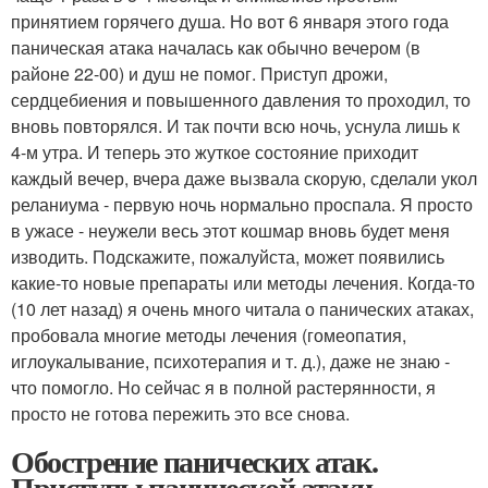
принятием горячего душа. Но вот 6 января этого года
паническая атака началась как обычно вечером (в
районе 22-00) и душ не помог. Приступ дрожи,
сердцебиения и повышенного давления то проходил, то
вновь повторялся. И так почти всю ночь, уснула лишь к
4-м утра. И теперь это жуткое состояние приходит
каждый вечер, вчера даже вызвала скорую, сделали укол
реланиума - первую ночь нормально проспала. Я просто
в ужасе - неужели весь этот кошмар вновь будет меня
изводить. Подскажите, пожалуйста, может появились
какие-то новые препараты или методы лечения. Когда-то
(10 лет назад) я очень много читала о панических атаках,
пробовала многие методы лечения (гомеопатия,
иглоукалывание, психотерапия и т. д.), даже не знаю -
что помогло. Но сейчас я в полной растерянности, я
просто не готова пережить это все снова.
Обострение панических атак.
Приступы панической атаки