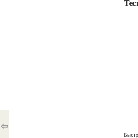
Тес
⇦
Быстр