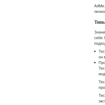
AdMe.
лично
Типы
Знани
себя.
подхо
Тес
он 
Про
Тес
инд
Тес
про
Тес
экс