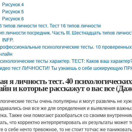
Рисунок 4
Рисунок 5
Рисунок 6
6 типов личности тест. Тест 16 типов личности
ип личности посредник. Часть III. Шестнадцать типов личн
INFP.
рофессиональные психологические тесты. 10 проверенных 
нлайн
сихологические тесты характер. ТЕСТ: Каков ваш характер
идео тест ЛИЧНОСТИ! Ты узнаешь о себе шокирующую ПР
ая я личность тест. 40 психологически
айн и которые расскажут о вас все (Даже
логические тесты очень популярны и могут развлечь не ху
здавались они все же для определения и выявления важных
ека. Также они помогают разобраться со своими внутренним
ать, что корректно интерпретировать их результаты может т
те о себе нечто тревожное, то не стоит тотчас же паниковат