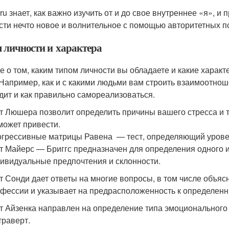
ru знает, как важно изучить от и до свое внутреннее «я», и
сти нечто новое и волнительное с помощью авторитетных пс
 личности и характера
е о том, каким типом личности вы обладаете и какие харак
 Например, как и с какими людьми вам строить взаимоотнош
дит и как правильно самореализоваться.
т Люшера позволит определить причины вашего стресса и 
может привести.
грессивные матрицы Равена — тест, определяющий уровен
т Майерс — Бриггс предназначен для определения одного и
ивидуальные предпочтения и склонности.
т Сонди дает ответы на многие вопросы, в том числе объя
фессии и указывает на предрасположенность к определен
т Айзенка направлен на определение типа эмоционального
траверт.