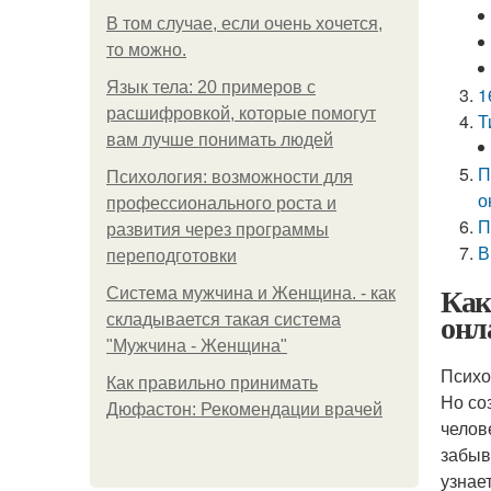
В том случае, если очень хочется,
то можно.
Язык тела: 20 примеров с
1
расшифровкой, которые помогут
Т
вам лучше понимать людей
П
Психология: возможности для
о
профессионального роста и
П
развития через программы
В
переподготовки
Как
Система мужчина и Женщина. - как
онл
складывается такая система
"Мужчина - Женщина"
Психо
Как правильно принимать
Но со
Дюфастон: Рекомендации врачей
челов
забыв
узнае