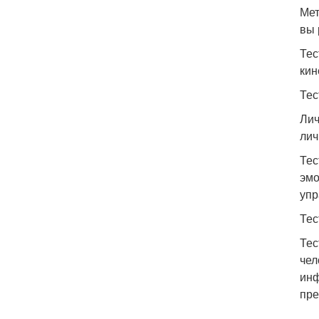
Мет
вы 
Тес
кин
Тес
Лич
лич
Тес
эмо
упр
Тес
Тес
чел
инф
пре