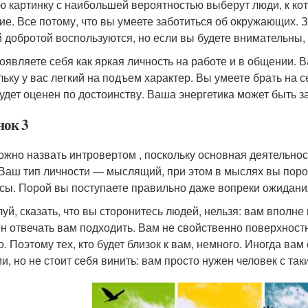
ю картинку с наибольшей вероятностью выберут люди, к ко
ие. Все потому, что вы умеете заботиться об окружающих. За
 добротой воспользуются, но если вы будете внимательны, 
оявляете себя как яркая личность на работе и в общении. В
льку у вас легкий на подъем характер. Вы умеете брать на с
будет оценен по достоинству. Ваша энергетика может быть з
нок 3
ожно назвать интровертом , поскольку основная деятельнос
 Ваш тип личности — мыслящий, при этом в мыслях вы поро
сы. Порой вы поступаете правильно даже вопреки ожидан
уй, сказать, что вы сторонитесь людей, нельзя: вам вполне
н отвечать вам подходить. Вам не свойственно поверхностн
о. Поэтому тех, кто будет близок к вам, немного. Иногда ва
и, но не стоит себя винить: вам просто нужен человек с так