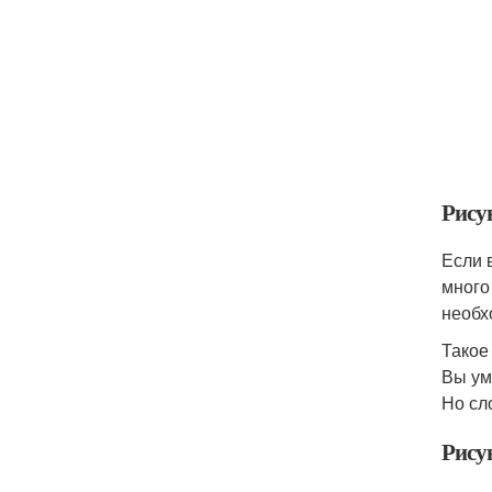
Рису
Если 
много
необх
Такое
Вы ум
Но сл
Рису