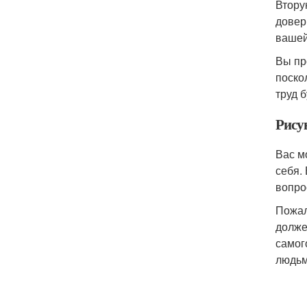
Втору
довер
вашей
Вы пр
поско
труд 
Рису
Вас м
себя.
вопро
Пожал
долже
самог
людьм