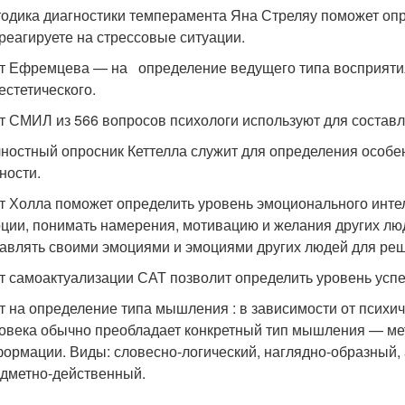
одика диагностики темперамента Яна Стреляу поможет опре
реагируете на стрессовые ситуации.
т Ефремцева — на определение ведущего типа восприятия 
естетического.
т СМИЛ из 566 вопросов психологи используют для составл
ностный опросник Кеттелла служит для определения особен
ности.
т Холла поможет определить уровень эмоционального инте
ции, понимать намерения, мотивацию и желания других люд
авлять своими эмоциями и эмоциями других людей для реш
т самоактуализации САТ позволит определить уровень успе
т на определение типа мышления : в зависимости от психи
овека обычно преобладает конкретный тип мышления — ме
ормации. Виды: словесно-логический, наглядно-образный, 
дметно-действенный.