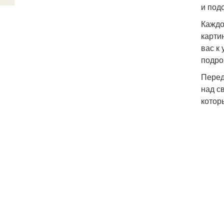
и под
Каждо
карти
вас к
подро
Перед
над с
котор