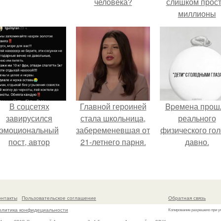
человека?
слишком прост
миллионы
сперматозоид
бегут к цели, 
побеждает сам
быстрый.
В соцсетях
Главной героиней
Bpeмена прош
завирусился
стала школьница,
реального
эмоциональный
забеременевшая от
физического го
пост, автор
21-летнего парня.
давно.
оторого призвала
атерей отдыхать
без детей и не
испытывать
онтакты
Пользовательское соглашение
Обратная связь
чувство вины.
олитика конфидециальности
Копирование разрешено при у