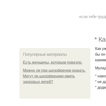
если тебе труд
* К
Как у
бы он
Популярные материалы
каким
Есть женщины, которым повезло.
Мулад
Можно ли при шизофрении рожать.
* нав
Могут ли шизофреники иметь
* не 
здоровых детей?
* дод