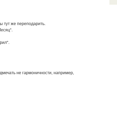
ы тут же переподарить.
есяц".
рил".
подмечать не гармоничности, например,