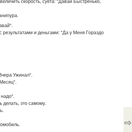
увеличить скорость, суета: "Давай Быстренько,
Манипура.
авай".
 с результатами и деньгами: "Да у Меня Гораздо
Вчера Ужинал".
 Месяц".
 надо".
ь делать, это самому.
ь.
⇨
томобиль.