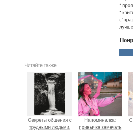
* про
* кри
с"пра
лучше
Понр
Читайте также
Cекреты общения с
Напоминалка:
С
трудными людьми.
привычка замечать