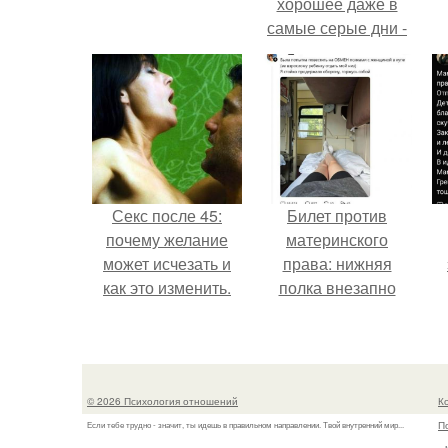
хорошее даже в
самые серые дни -
это не очередная
сказка из книг по
саморазвитию.
Секс после 45:
Билет против
почему желание
материнского
может исчезать и
права: нижняя
как это изменить.
полка внезапно
нашла законного
к
владельца.
м
© 2026 Психология отношений
К
П
Если тебе трудно - значит, ты идешь в правильном направлении. Твой внутренний мир...