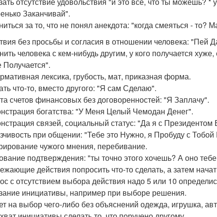
азать отсутствие удовольствия "и это все, что ты можешь? * 
енько Заканчивай".
ниться за то, что не понял анекдота: "когда смеяться - то? 
ствия без просьбы и согласия в отношении человека: "Пей Д
внить человека с кем-нибудь другим, у кого получается хуже,
 Получается".
ормативная лексика, грубость, мат, приказная форма.
ать что-то, вместо другого: "Я сам Сделаю".
ата счетов финансовых без договоренностей: "Я Заплачу".
онстрация богатства: "У Меня Целый Чемодан Денег".
онстрация связей, социальный статус: "Да я с Президентом 
язчивость при общении: "Тебе это Нужно, я Пробуду с Тобой
орирование чужого мнения, перебивание.
бование подтверждения: "ты точно этого хочешь? А оно тебе
режающие действия попросить что-то сделать, а затем начат
рос с отсутствием выбора действия надо 5 или 10 определис
азание инициативы, например при выборе решения.
рет на выбор чего-либо без объяснений одежда, игрушка, ав
ехват инициативы сделать то, что поручено другому.