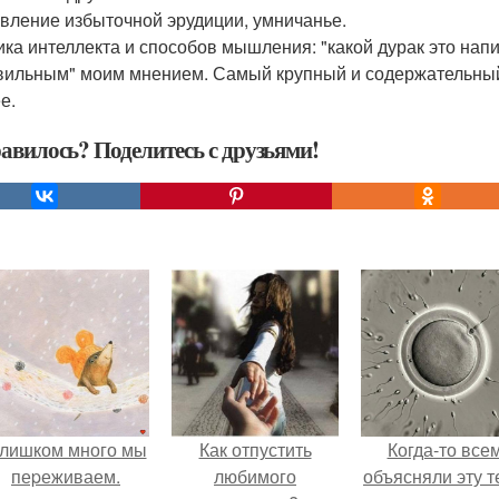
явление избыточной эрудиции, умничанье.
тика интеллекта и способов мышления: "какой дурак это напи
вильным" моим мнением. Самый крупный и содержательный
е.
авилось? Поделитесь с друзьями!
лишком много мы
Как отпустить
Когда-то все
пеpеживаем.
любимого
объясняли эту т