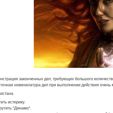
онстрация законченных дел, требующих большого количест
ыточная номенклатура дел при выполнении действия очень
истана.
тить истерику.
крутить "Динамо".