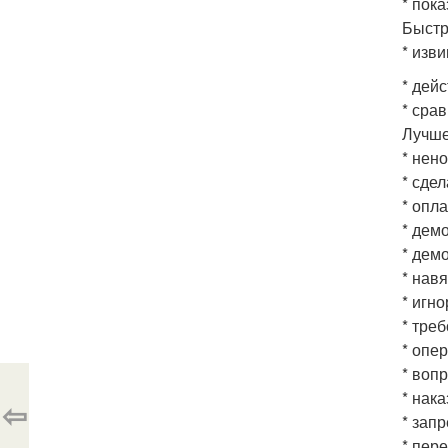
* пок
Быстр
* изви
* дей
* сра
Лучше
* нен
* сдел
* опл
* дем
* дем
* нав
* игн
* тре
* опе
* воп
* нак
⇦
* зап
* пер