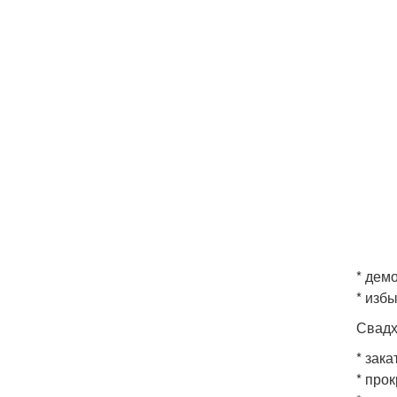
* дем
* изб
Свадх
* зака
* про