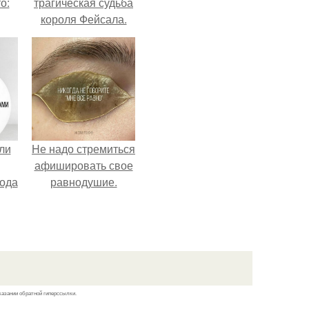
о:
трагическая судьба
короля Фейсала.
ов
а
ый
ли
Hе надо стремиться
афишировать свое
лода
равнодушие.
казании обратной гиперссылки.