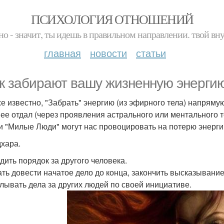
ПСИХОЛОГИЯ ОТНОШЕНИЙ
но - значит, ты идешь в правильном направлении. твой вн
главная
новости
статьи
ак забирают вашу жизненную энергию
же известно, "Забрать" энергию (из эфирного тела) напряму
 ее отдал (через проявления астрального или ментального 
и "Милые Люди" могут нас провоцировать на потерю энергии
хара.
одить порядок за другого человека.
дать довести начатое дело до конца, закончить высказывание
елывать дела за других людей по своей инициативе.