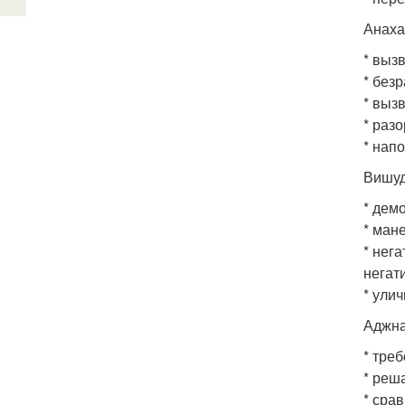
Анаха
* вызв
* без
* выз
* раз
* нап
Вишуд
* дем
* ман
* нег
негат
* улич
Аджна
* тре
* реша
* сра