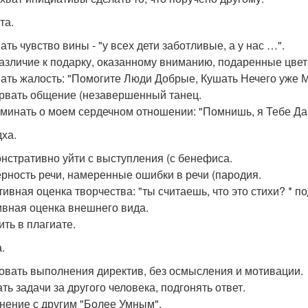
та.
ать чувство вины - "у всех дети заботливые, а у нас …".
различие к подарку, оказанному вниманию, подаренные цвет
вать жалость: "Помогите Люди Добрые, Кушать Нечего уже М
орвать общение (незавершенный танец.
оминать о моем сердечном отношении: "Помнишь, я Тебе Да
ха.
онстративно уйти с выступления (с бенефиса.
ерность речи, намеренные ошибки в речи (пародия.
ативная оценка творчества: "ты считаешь, что это стихи? * 
ивная оценка внешнего вида.
ить в плагиате.
.
бовать выполнения директив, без осмысления и мотивации.
ть задачи за другого человека, подгонять ответ.
внение с другим "Более Умным".