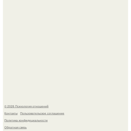
Девушка решила провести необычный эксперимент и на
протяжении 30 дней питалась одной шаурмой.
Близocть - это долговременное взаимное
положительное эмоциональное вовлечение,
взаимодействие.
© 2026 Психология отношений
Контакты
Пользовательское соглашение
Политика конфидециальности
Обратная связь