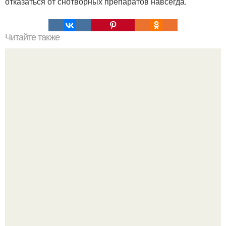
отказаться от снотворных препаратов навсегда.
Читайте также
Что означает знак в смс переписке. Что означает
несколько полукруглых скобочек в конце предложения?