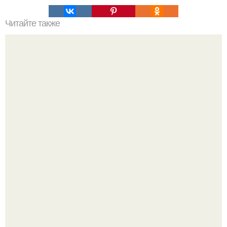
Читайте также
Как нитку завязать и беды избежать?
Зумеры все чаще приходят на собеседования не одни, а
с родителями, жалуются эйчары.