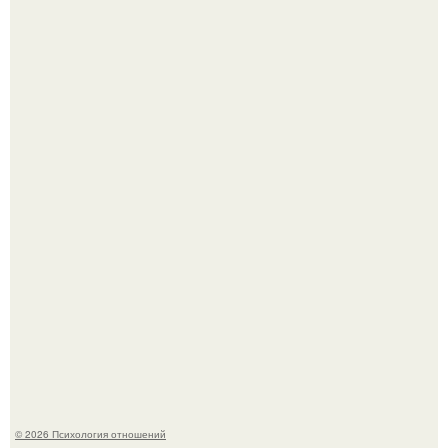
"Рука в Руке": появились кадры, на которых муж
помогает идти Алле Пугачевой.
Одиноким россиянкам предложили сделать пятницу
выходным днём ради знакомств и повышения
демографии.
© 2026 Психология отношений