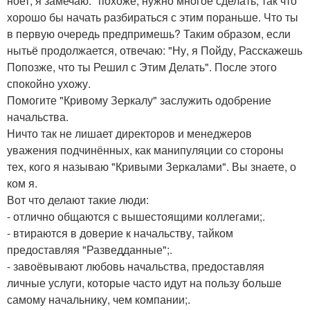
ноет, я замечаю: "похоже, нужно многое сделать, так что
хорошо бы начать разбираться с этим пораньше. Что ты
в первую очередь предпримешь? Таким образом, если
нытьё продолжается, отвечаю: "Ну, я Пойду, Расскажешь
Попозже, что ты Решил с Этим Делать". После этого
спокойно ухожу.
Помогите "Кривому Зеркалу" заслужить одобрение
начальства.
Ничто так не лишает директоров и менеджеров
уважения подчинённых, как манипуляции со стороны
тех, кого я называю "Кривыми Зеркалами". Вы знаете, о
ком я.
Вот что делают такие люди:
- отлично общаются с вышестоящими коллегами;.
- втираются в доверие к начальству, тайком
предоставляя "Разведданные";.
- завоёвывают любовь начальства, предоставляя
личные услуги, которые часто идут на пользу больше
самому начальнику, чем компании;.