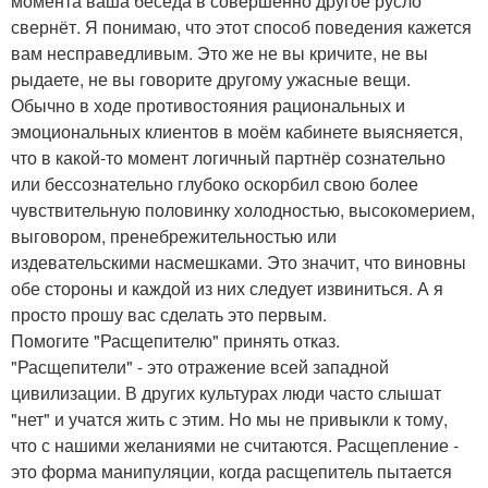
момента ваша беседа в совершенно другое русло
свернёт. Я понимаю, что этот способ поведения кажется
вам несправедливым. Это же не вы кричите, не вы
рыдаете, не вы говорите другому ужасные вещи.
Обычно в ходе противостояния рациональных и
эмоциональных клиентов в моём кабинете выясняется,
что в какой-то момент логичный партнёр сознательно
или бессознательно глубоко оскорбил свою более
чувствительную половинку холодностью, высокомерием,
выговором, пренебрежительностью или
издевательскими насмешками. Это значит, что виновны
обе стороны и каждой из них следует извиниться. А я
просто прошу вас сделать это первым.
Помогите "Расщепителю" принять отказ.
"Расщепители" - это отражение всей западной
цивилизации. В других культурах люди часто слышат
"нет" и учатся жить с этим. Но мы не привыкли к тому,
что с нашими желаниями не считаются. Расщепление -
это форма манипуляции, когда расщепитель пытается