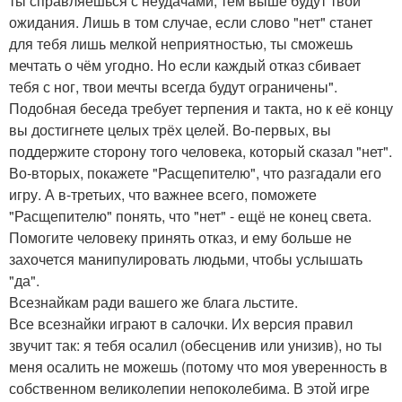
ты справляешься с неудачами, тем выше будут твои
ожидания. Лишь в том случае, если слово "нет" станет
для тебя лишь мелкой неприятностью, ты сможешь
мечтать о чём угодно. Но если каждый отказ сбивает
тебя с ног, твои мечты всегда будут ограничены".
Подобная беседа требует терпения и такта, но к её концу
вы достигнете целых трёх целей. Во-первых, вы
поддержите сторону того человека, который сказал "нет".
Во-вторых, покажете "Расщепителю", что разгадали его
игру. А в-третьих, что важнее всего, поможете
"Расщепителю" понять, что "нет" - ещё не конец света.
Помогите человеку принять отказ, и ему больше не
захочется манипулировать людьми, чтобы услышать
"да".
Всезнайкам ради вашего же блага льстите.
Все всезнайки играют в салочки. Их версия правил
звучит так: я тебя осалил (обесценив или унизив), но ты
меня осалить не можешь (потому что моя уверенность в
собственном великолепии непоколебима. В этой игре