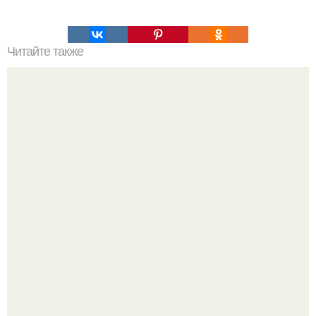
Читайте также
Как создать положительную энергетику для защиты
родного дома?