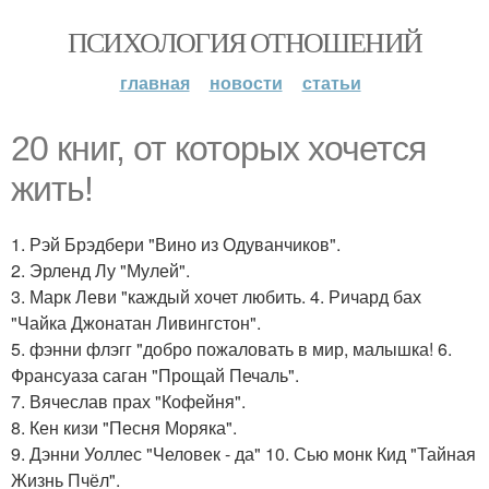
ПСИХОЛОГИЯ ОТНОШЕНИЙ
главная
новости
статьи
20 книг, от которых хочется
жить!
1. Рэй Брэдбери "Вино из Одуванчиков".
2. Эрленд Лу "Мулей".
3. Марк Леви "каждый хочет любить. 4. Ричард бах
"Чайка Джонатан Ливингстон".
5. фэнни флэгг "добро пожаловать в мир, малышка! 6.
Франсуаза саган "Прощай Печаль".
7. Вячеслав прах "Кофейня".
8. Кен кизи "Песня Моряка".
9. Дэнни Уоллес "Человек - да" 10. Сью монк Кид "Тайная
Жизнь Пчёл".