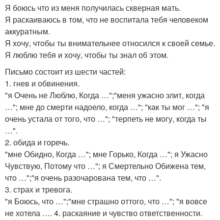
Я боюсь что из меня получилась скверная мать.
Я раскаиваюсь в том, что не воспитала тебя человеком
аккуратным.
Я хочу, чтобы ты внимательнее относился к своей семье.
Я люблю тебя и хочу, чтобы ты знал об этом.
Письмо состоит из шести частей:
1. гнев и обвинения.
"я Очень не Люблю, Когда …";"меня ужасно злит, когда
…"; мне до смерти надоело, когда …"; "как ты мог …"; "я
очень устала от того, что …"; "терпеть не могу, когда ты
…".
2. обида и горечь.
"мне Обидно, Когда …"; мне Горько, Когда …"; я Ужасно
Чувствую, Потому что …"; я Смертельно Обижена тем,
что …";"я очень разочарована тем, что …".
3. страх и тревога.
"я Боюсь, что …";"мне страшно оттого, что …"; "я вовсе
не хотела …. 4. раскаяние и чувство ответственности.