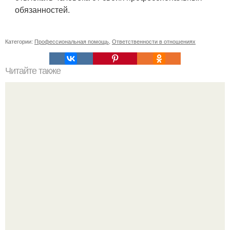
обязанностей.
Категории:
Профессиональная помощь
,
Ответственности в отношениях
Читайте также
Игры для влюбленных пар на расстоянии. Топ 7 идей
для свидания на расстоянии