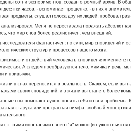
ведены сотни экспериментов, создан огромный архив. В об
л десятки часов, - вспоминает трощенко. - в них я внимател
вал предметы, слушал голоса других людей, пробовал раз
 анализировал. Меня не переставала поражать абсолютная
ось, что мир снов более реалистичен, чем внешний.
 исследователя фантастичен: по сути, мир сновидений и ест
биологических структур и процессов нашего мозга.
 зависимости от действий человека в сновидениях меняется с
мическая. А следом преобразуются тело, мимика и речь, ме
и и привычки.
жизни в снах переносится в реальность. Скажем, если вы на
нажами своих сновидений, и в жизни вы станете более ко
анные сны помогают лучше понять себя и свои проблемы. Кт
разная старуха или прекрасная нимфа, злобный монстр или 
знательного.
чит, с этими ипостасями своего "я" можно (и нужно) выясня