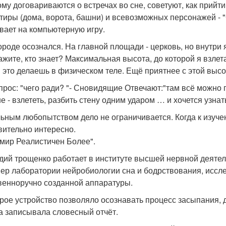
ому договариваются о встречах во сне, советуют, как прийт
тиры (дома, ворота, башни) и всевозможных персонажей - "С
вает на компьютерную игру.
ороде осознался. На главной площади - церковь, но внутри я
жите, кто знает? Максимальная высота, до которой я взлетал
ы это делаешь в физическом теле. Ещё приятнее с этой высо
прос: "чего ради? "- Сновидящие Отвечают:"там всё можно 
е - взлететь, разбить стену одним ударом … и хочется узнать
ьным любопытством дело не ограничивается. Когда к изуче
вительно интересно.
 мир Реалистичен Более".
дий трощенко работает в институте высшей нервной деятел
ер лаборатории нейробиологии сна и бодрствования, исс
венноручно созданной аппаратуры.
рое устройство позволяло осознавать процесс засыпания,
а записывала словесный отчёт.