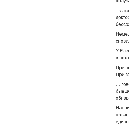
получ
- в л
докто
бессо
Немец
снови
У Еле
в них
При н
При з
… гов
бывше
обнар
Напри
объяс
едино