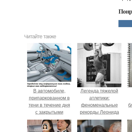
Понр
Читайте также
В автомобиле,
Легенда тяжелой
припаркованном в
атлетики:
тени в течение дня
феноменальные
б
с закрытыми
рекорды Леонида
окнами может
Тараненко.
содержаться 400-