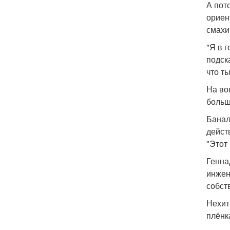
А пот
ориен
смахи
"Я в г
подска
что т
На во
больш
Банал
дейст
"Этот
Генна
инжен
собст
Нехит
плёнк