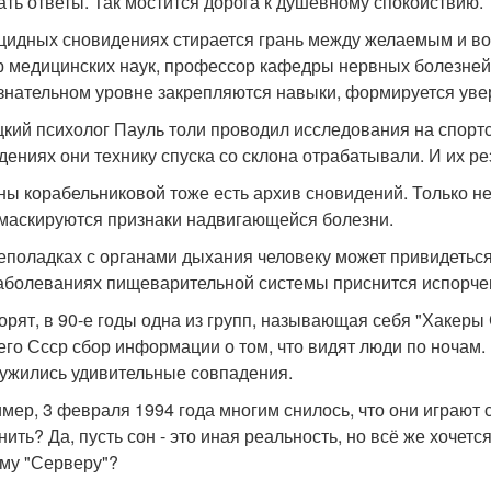
ать ответы. Так мостится дорога к душевному спокойствию.
юцидных сновидениях стирается грань между желаемым и во
р медицинских наук, профессор кафедры нервных болезней 
знательном уровне закрепляются навыки, формируется увер
кий психолог Пауль толи проводил исследования на спорт
дениях они технику спуска со склона отрабатывали. И их р
ны корабельниковой тоже есть архив сновидений. Только не
 маскируются признаки надвигающейся болезни.
еполадках с органами дыхания человеку может привидеться, 
аболеваниях пищеварительной системы приснится испорчен
орят, в 90-е годы одна из групп, называющая себя "Хакеры
го Ссср сбор информации о том, что видят люди по ночам. 
ужились удивительные совпадения.
мер, 3 февраля 1994 года многим снилось, что они играют с
нить? Да, пусть сон - это иная реальность, но всё же хочетс
му "Серверу"?