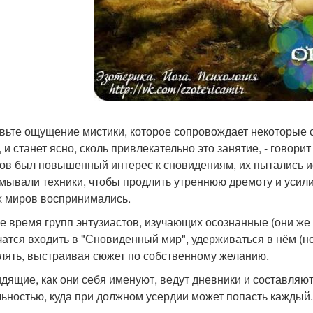
авьте ощущение мистики, которое сопровождает некоторые 
 и станет ясно, сколь привлекательно это занятие, - говори
ов был повышенный интерес к сновидениям, их пытались ис
мывали техники, чтобы продлить утреннюю дремоту и усили
х миров воспринимались.
е время групп энтузиастов, изучающих осознанные (они же
чатся входить в "Сновиденный мир", удерживаться в нём (н
лять, выстраивая сюжет по собственному желанию.
дящие, как они себя именуют, ведут дневники и составляют
льностью, куда при должном усердии может попасть каждый.