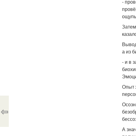
- про
провё
ощупы
Затем
казал
Вывод
а из 
- и в
биохи
Эмоци
Опыт 
персо
Осозн
⇦
безоб
бессо
А зна