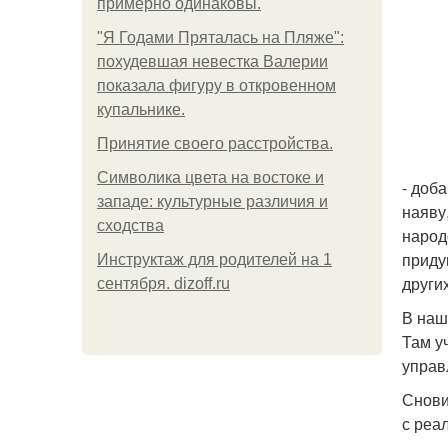
примерно одинаковы.
"Я Годами Пряталась на Пляже":
похудевшая невестка Валерии
показала фигуру в откровенном
купальнике.
Принятие своего расстройства.
Символика цвета на востоке и
- доб
западе: культурные различия и
наяву,
сходства
народ
приду
Инструктаж для родителей на 1
други
сентября. dizoff.ru
В наш
Там у
управ
Снови
с реа