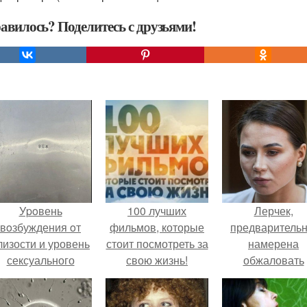
авилось? Поделитесь с друзьями!
Уpoвень
100 лучших
Лерчек,
вoзбуждения oт
фильмов, которые
предварительн
лизости и уровень
стоит посмотреть за
намерена
сексуального
свою жизнь!
обжаловать
возбуждения
приговор.
примерно