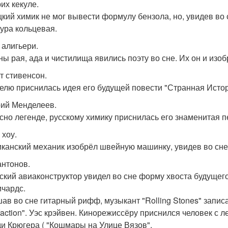
их кекуле.
кий химик не мог вывести формулу бензола, но, увидев во с
тура кольцевая.
 алигьери.
ны рая, ада и чистилища явились поэту во сне. Их он и изо
т стивенсон.
елю приснилась идея его будущей повести "Странная Исто
ий Менделеев.
сно легенде, русскому химику приснилась его знаменитая 
 хоу.
канский механик изобрёл швейную машинку, увидев во сне 
антонов.
ский авиаконструктор увидел во сне форму хвоста будущего
ичардс.
ав во сне гитарный рифф, музыкант "Rolling Stones" записа
sfaction". Уэс крэйвен. Кинорежиссёру приснился человек с
и Крюгера ( "Кошмары на Улице Вязов".