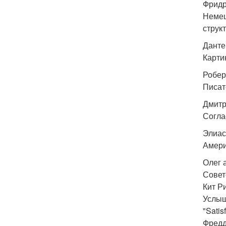
Фридр
Немец
струк
Данте
Карти
Робер
Писат
Дмитр
Согла
Элиас
Амери
Олег 
Совет
Кит Р
Услыш
"Sati
Фредд