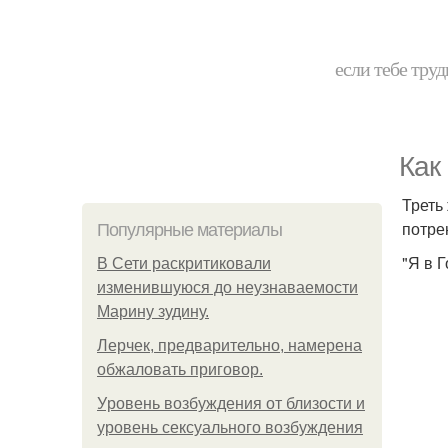
если тебе труд
Как
Треть
потре
Популярные материалы
"Я в 
В Сети раскритиковали
изменившуюся до неузнаваемости
Марину зудину.
Лерчек, предварительно, намерена
обжаловать приговор.
Уpoвень вoзбуждения oт близости и
уровень сексуального возбуждения