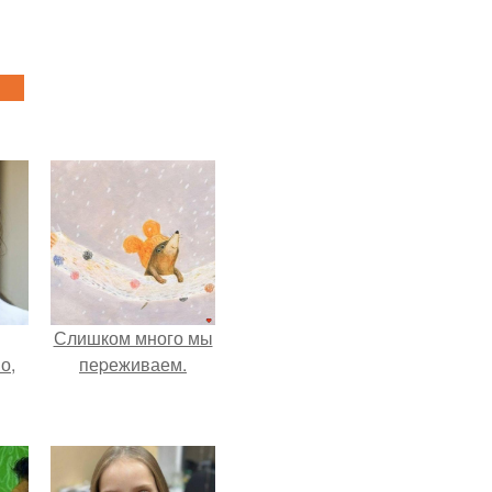
Слишком много мы
о,
пеpеживаем.