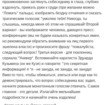
проникновенно заглянуть собеседнику в глаза, глубоко
вздохнуть, прижать руки к груди (при желании можно
"Ломать" пальцы), изобразить бездну отчаяния и сказать
трагическим голосом: "умоляю тебя! Никогда, ты
слышишь, никогда меня об этом не спрашивай! Второй
вариант - вы изображаете человека, дающего пресс-
конференцию (мы не будем называть конкретных имен,
но рекомендуем обратить внимание на лиц первого
эшелона власти) и произносите фразу: "пожалуйста,
следующий вопрос! Третья версия - для поклонниц
сериала "Универ". Вспоминайте каратиста Эдуарда
Кузьмина (он же Кузя) и говорите: "это секретная
информация! 4 "я - не зануда, не зануда, не зануда!
Вместо того, чтобы обижаться, злиться или еще как-то
демонстрировать, что вопрос собеседника вас задел,
начните ровным монотонным голосом отвечать. Самое
главное - это детали. Излагайте мельчайшие
подробности и начинайте очень издалека!