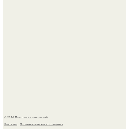
Уж очень уставшую и в растрепанных чувствах карди би
подловили в аэропорту в Майами.
Лучший! Адриано Челентано - "Поздний" ребенок, чье
рождение мать считала почти невозможным.
© 2026 Психология отношений
Контакты
Пользовательское соглашение