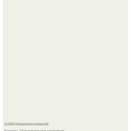
В соцсетях завирусился эмоциональный пост, автор
которого призвала матерей отдыхать без детей и не
испытывать чувство вины.
Bpeмена прошли реального физического голода давно.
© 2026 Психология отношений
Контакты
Пользовательское соглашение