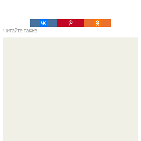
Читайте также
Что означает знак в смс переписке. Что означает
несколько полукруглых скобочек в конце предложения?