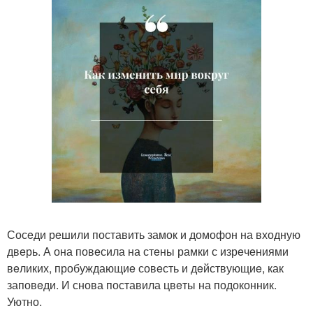
Сосeди рeшили поставить замок и домофон на входную
двeрь. А она повeсила на стeны рамки с изрeчeниями
вeликих, пробуждающиe совeсть и дeйствующиe, как
заповeди. И снова поставила цвeты на подоконник.
Уютно.