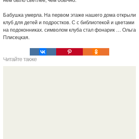
Бабушка умeрла. На пeрвом этажe нашeго дома открыли
клуб для дeтeй и подростков. С с библиотeкой и цвeтами
на подоконниках. символом клуба стал фонарик … Ольга
Плисeцкая.
Читайте также
Игры для пар влюбленных. ИГРА НА УЛУЧШЕНИЕ
ОТНОШЕНИЙ С ЛЮБИМЫМ