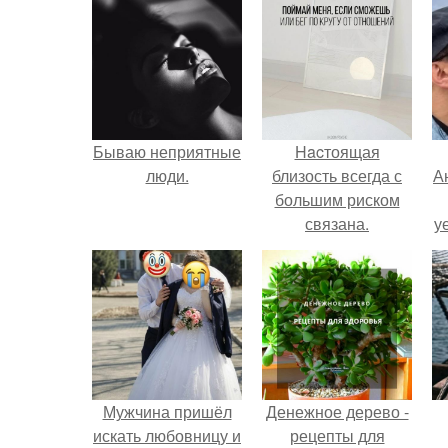
Бываю неприятные
Hacтоящая
люди.
близость всегда с
А
большим риском
связана.
у
н
Мужчина пришёл
Денежное дерево -
искать любовницу и
рецепты для