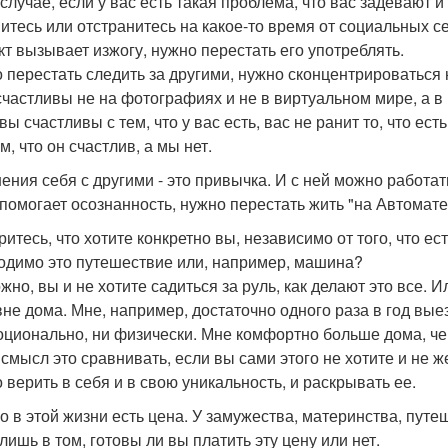
 случае, если у вас есть такая проблема, что вас задевают 
итесь или отстранитесь на какое-то время от социальных се
кт вызывает изжогу, нужно перестать его употреблять.
 перестать следить за другими, нужно сконцентрироваться 
счастливы не на фотографиях и не в виртуальном мире, а в
вы счастливы с тем, что у вас есть, вас не ранит то, что есть
, что он счастлив, а мы нет.
ения себя с другими - это привычка. И с ней можно работат
 помогает осознанность, нужно перестать жить "на Автомате
ритесь, что хотите конкретно вы, независимо от того, что е
одимо это путешествие или, например, машина?
жно, вы и не хотите садиться за руль, как делают это все. 
вне дома. Мне, например, достаточно одного раза в год выез
оционально, ни физически. Мне комфортно больше дома, че
 смысл это сравнивать, если вы сами этого не хотите и не ж
 верить в себя и в свою уникальность, и раскрывать ее.
го в этой жизни есть цена. У замужества, материнства, пут
лишь в том, готовы ли вы платить эту цену или нет.