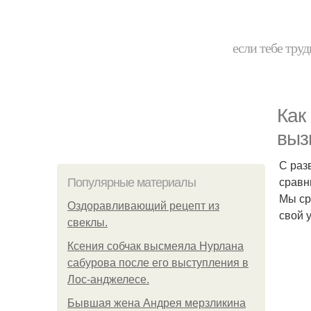
если тебе труд
Как
выз
С раз
сравн
Популярные материалы
Мы ср
Оздоравливающий рецепт из
свой 
свеклы.
Ксения собчак высмеяла Нурлана
сабурова после его выступления в
Лос-анджелесе.
Бывшая жена Андрея мерзликина