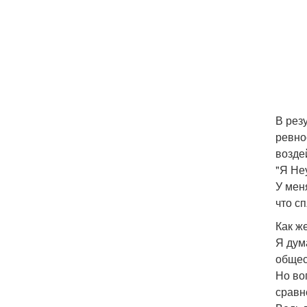
В рез
ревно
возде
"Я Неу
У мен
что с
Как ж
Я дум
общес
Но во
сравн