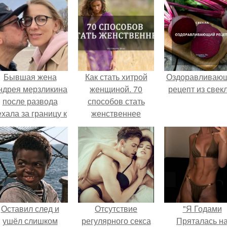
Бывшая жена
Как стать хитрой
Оздоравливаю
ндрея мерзликина
женщиной. 70
рецепт из свек
после развода
способов стать
ехала за границу к
женственнее
овому избраннику
оставив детей.
Оставил след и
Отсутствие
"Я Годами
ушёл слишком
регулярного секса
Пряталась н