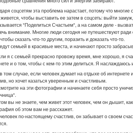
подобные сравнения много сил и энергии забирают.
даря соцсетям эта проблема нарастает, потому что многие 
 живется, чтобы выставить ее затем в соцсеть: выйти замуж,
азывается "Поделиться Счастьем", а на самом деле - вызвать
ечь внимание. Многие люди сегодня не путешествуют ради о
чтобы сказать что-то другим, поразить и доказать что-то.
едут семьей в красивые места, и начинают просто забрасы
сли я с семьей прекрасно провожу время, мне хорошо, я сча
нете и о том, чтобы с кем-то этим делиться. Я наслаждаюсь 
в том случае, если человек думает на отдыхе об интернете и
лив, но хочет казаться уверенным и счастливым.
смотрите на эти фотографии и начинаете себя просто унич
чница".
ом вы не знаете, чем живет этот человек, чем он дышит, как
рафия об этом вам не расскажет.
 человек по-настоящему счастлив, он забывает о своем счас
тся.