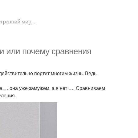
утренний мир...
ми или почему сравнения
действительно портит многим жизнь. Ведь
ее … она уже замужем, а я нет …. Сравниваем
еления.