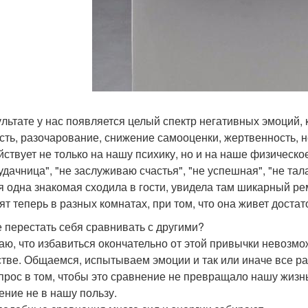
ультате у нас появляется целый спектр негативных эмоций, 
сть, разочарование, снижение самооценки, жертвенность, н
йствует не только на нашу психику, но и на наше физическое
дачница", "не заслуживаю счастья", "не успешная", "не тала
я одна знакомая сходила в гости, увидела там шикарный ре
пят теперь в разных комнатах, при том, что она живет доста
е перестать себя сравнивать с другими?
аю, что избавиться окончательно от этой привычки невозмо
тве. Общаемся, испытываем эмоции и так или иначе все ра
прос в том, чтобы это сравнение не превращало нашу жизнь 
ение не в нашу пользу.