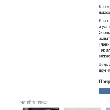
Для м
доказ
Для ж
и уста
Очень
испыт
Главн
Так и
важно
Ведь 
други
Понр
Читайте также