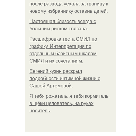
после развода уехала за границу к
новому избраннику оставив детей.
Hacтоящая близость всегда с
большим риском связана.
Расшифровка теста СМИЛ по
графику. Интерпретация по
отдельным базисным шкалам
СМИЛ и их сочетаниям.
Евгений кузин раскрыл
подробности интимной жизни с
Сашей Артемовой.
Я тебя рожатель, я тебя кормитель,
в щёки целователь, на руках
носитель.