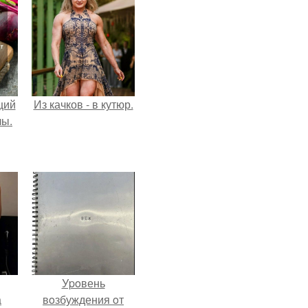
щий
Из качков - в кутюр.
лы.
Уpoвень
а
вoзбуждения oт