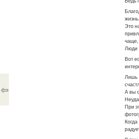
Ведь 
Благо
жизнь
Это н
привл
чаще, 
Люди 
Вот е
интер
Лишь 
счаст
⇦
А вы 
Неуда
При эт
фотог
Когда
радуе