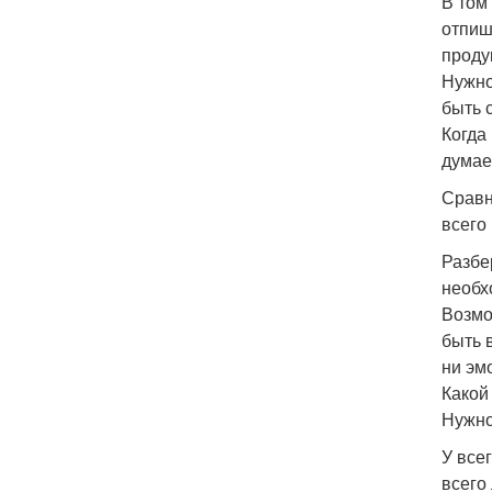
В том
отпиш
проду
Нужно
быть 
Когда 
думаем
Сравн
всего
Разбе
необх
Возмо
быть 
ни эм
Какой
Нужно
У все
всего 