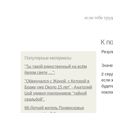
если тебе труд
К п
Резул
Популярные материалы
Значе
"Ты такой единственный на всём
белом свете …":
2 сер
если 
"Обвенчался с Женой, с Которой в
будет
Браке уже Около 15 лет" - Анатолий
покло
Цой удивил поклонников "тайной
свадьбой".
66-Летний житель Подмосковья