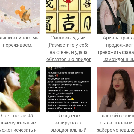
лишком много мы
Символы удачи.
Ариана гранд
пеpеживаем.
(Разместите у себя
продолжает
на стене, и удача
тревожить фана
обязательно придет
изможденны
к вам).
Видом.
Секс после 45:
В соцсетях
Главной герои
почему желание
завирусился
стала школьни
может исчезать и
эмоциональный
забеременевшая