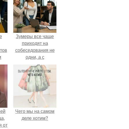
е
Зумеры все чаще
приходят на
тов
собеседования не
м
одни, а с
родителями,
жалуются эйчары.
ней
Чего мы на самом
ца,
деле хотим?
 от