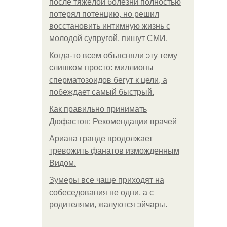
после тяжёлой болезни полностью
потерял потенцию, но решил
восстановить интимную жизнь с
молодой супругой, пишут СМИ.
Когда-то всем объясняли эту тему
слишком просто: миллионы
сперматозоидов бегут к цели, а
побеждает самый быстрый.
Как правильно принимать
Дюфастон: Рекомендации врачей
Ариана гранде продолжает
тревожить фанатов изможденным
Видом.
Зумеры все чаще приходят на
собеседования не одни, а с
родителями, жалуются эйчары.