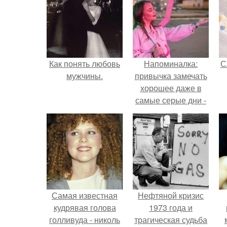
Как понять любовь
Напоминалка:
С
мужчины.
привычка замечать
хорошее даже в
самые серые дни -
это не очередная
сказка из книг по
саморазвитию.
Самая известная
Нефтяной кризис
кудрявая голова
1973 года и
голливуда - николь
трагическая судьба