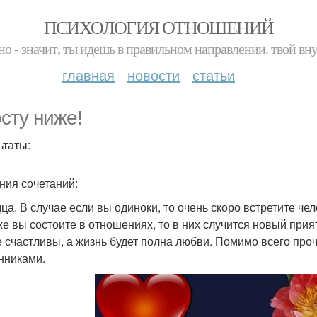
ПСИХОЛОГИЯ ОТНОШЕНИЙ
но - значит, ты идешь в правильном направлении. твой вн
главная
новости
статьи
осту ниже!
ьтаты:
ния сочетаний:
дца. В случае если вы одиноки, то очень скоро встретите че
же вы состоите в отношениях, то в них случится новый прия
е счастливы, а жизнь будет полна любви. Помимо всего пр
нниками.