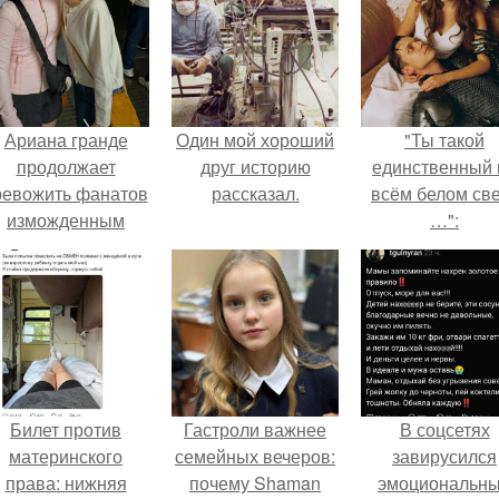
Ариана гранде
Один мой хороший
"Ты такой
продолжает
друг историю
единственный 
ревожить фанатов
рассказал.
всём белом св
изможденным
…":
Видом.
Билет против
Гастроли важнее
В соцсетях
материнского
семейных вечеров:
завирусился
права: нижняя
почему Shaman
эмоциональн