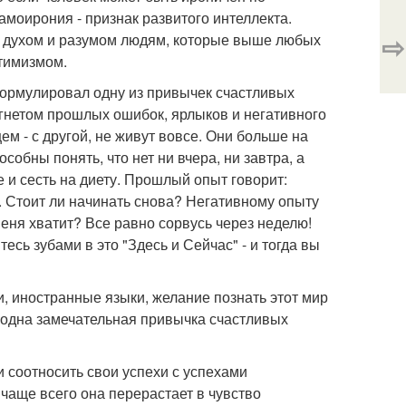
амоирония - признак развитого интеллекта.
⇨
м духом и разумом людям, которые выше любых
тимизмом.
сформулировал одну из привычек счастливых
гнетом прошлых ошибок, ярлыков и негативного
ем - с другой, не живут вовсе. Они больше на
обны понять, что нет ни вчера, ни завтра, а
е и сесть на диету. Прошлый опыт говорит:
а. Стоит ли начинать снова? Негативному опыту
 меня хватит? Все равно сорвусь через неделю!
сь зубами в это "Здесь и Сейчас" - и тогда вы
би, иностранные языки, желание познать этот мир
еще одна замечательная привычка счастливых
и соотносить свои успехи с успехами
 чаще всего она перерастает в чувство