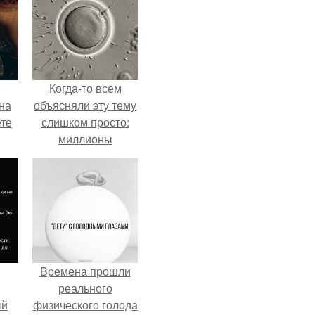
Когда-то всем
на
объясняли эту тему
ете
слишком просто:
миллионы
сперматозоидов
бегут к цели, а
побеждает самый
быстрый.
Bpeмена прошли
реального
ый
физического голода