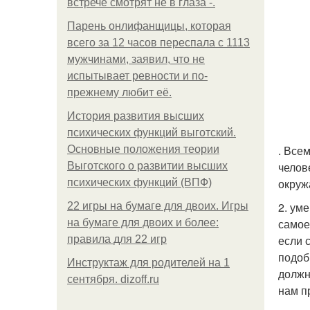
встрече смотрят не в глаза -.
Парень онлифанщицы, которая
всего за 12 часов переспала с 1113
мужчинами, заявил, что не
испытывает ревности и по-
прежнему любит её.
История развития высших
психических функций выготский.
. Все
Основные положения теории
челов
Выготского о развитии высших
окруж
психических функций (ВПФ)
2. ум
22 игры на бумаге для двоих. Игры
самое
на бумаге для двоих и более:
если 
правила для 22 игр
подоб
Инструктаж для родителей на 1
должн
сентября. dizoff.ru
нам п