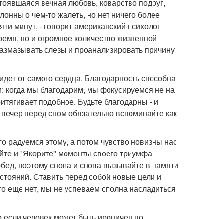
тоявшаяся вечная любовь, коварство подруг,
онны о чем-то жалеть, но нет ничего более
яти минут, - говорит американский психолог
время, но и огромное количество жизненной
 размазывать слезы и проанализировать причину
о идет от самого сердца. Благодарность способна
м: когда мы благодарим, мы фокусируемся не на
 притягивает подобное. Будьте благодарны - и
й вечер перед сном обязательно вспоминайте как
го радуемся этому, а потом чувство новизны нас
айте и "Якорите" моменты своего триумфа.
бед, поэтому снова и снова вызывайте в памяти
стояний. Ставить перед собой новые цели и
чего еще нет, мы не успеваем сполна насладиться
о если человек может быть ироничен по