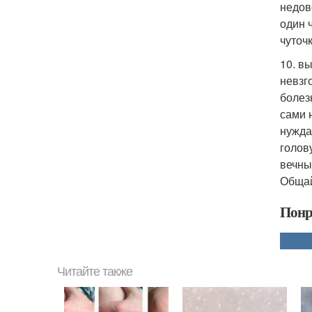
недов
один 
чуточ
10. в
невзг
болез
сами 
нужда
голов
вечны
Общай
Понр
Читайте также