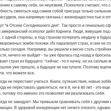
ению к самому себе, он неуязвим. Психологи считают, что с
бность смеяться над самим собой присуща только сильны
ассудков, она напрямую связана с жизнерадостностью и оп
вут "в Отсеке Сегодняшнего дня". Так просто и гениально 
 американский психолог дейл Карнеги. Люди, живущие под 
, с одной стороны, и под страхом потерпеть неудачу в будущ
мороженых зомби похожи. Их парализует страх, и они не спос
только сегодня. Например, вы решили к весне стать стройне
ости, ничего не выйдет - ты уже бралась год назад и бросил
вает страх из будущего: "сейчас - то я начну, но на сколько
ошлое уже прошло, а будущее не наступило. Поэтому вцепите
те, что можете все.
когда не перестают учиться. Книги, путешествия, новые хоб
огда не переставать удивляться, ни в 8, ни в 80 лет - это 
, потому что именно это позволяет им реализовать себя.
когда не завидуют. Мы привыкли сравнивать себя с другими 
ающих. В здоровой конкуренции нет ничего плохого, однако