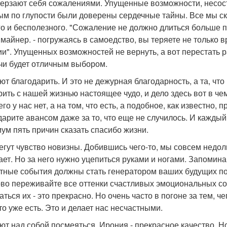
 терзают себя сожалениями. Упущенные возможности, несос
ым по глупости были доверены сердечные тайны. Все мы скл
го и бесполезного. "Сожаление не должно длиться больше п
майнер. - погружаясь в самоедство, вы теряете не только 
ии". Упущенных возможностей не вернуть, а вот перестать
чи будет отличным выбором.
еют благодарить. И это не дежурная благодарность, а та, чт
рить с нашей жизнью настоящее чудо, и дело здесь вот в че
его у нас нет, а на том, что есть, а подобное, как известно,
дарите авансом даже за то, что еще не случилось. И кажды
ум пять причин сказать спасибо жизни.
регут чувство новизны. Добившись чего-то, мы совсем недол
ает. Но за него нужно уцепиться руками и ногами. Запомин
тные события должны стать генератором ваших будущих по
ово переживайте все оттенки счастливых эмоциональных со
аться их - это прекрасно. Но очень часто в погоне за тем, 
то уже есть. Это и делает нас несчастными.
еют над собой посмеяться. Ирония - прекрасное качество. Н