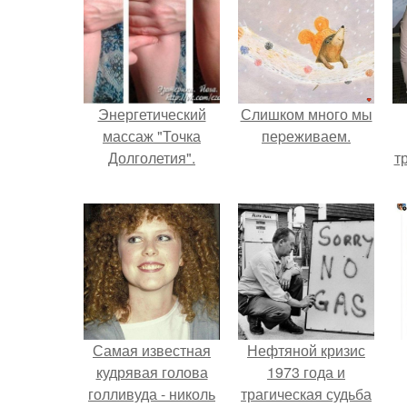
Энергетический
Слишком много мы
массаж "Точка
пеpеживаем.
Долголетия".
т
Самая известная
Нефтяной кризис
кудрявая голова
1973 года и
голливуда - николь
трагическая судьба