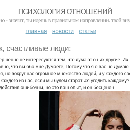
ПСИХОЛОГИЯ ОТНОШЕНИЙ
но - значит, ты идешь в правильном направлении. твой вн
главная
новости
статьи
к, счастливые люди:
вершенно не интересуются тем, что думают о них другие. И
авно, что вы обо мне Думаете, Потому что я о вас не Дума
я, но вокруг нас огромное множество людей, и у каждого св
 каждого из нас, если мы будем стараться угодить каждому?
действия ошибочны, но это ваш опыт, и он бесценен