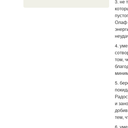
3. не
котор
пусто
Олаф 
энерг
неуда
4. ум
сотво
том, ч
благо
миним
5. бе
покид
Радос
и зан
добив
тем, ч
6. ум