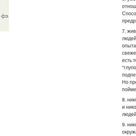
отнош
⇦
Спосо
предр
7. жи
людей
опыта
свеже
есть 
"глуп
подпе
Но пр
пойме
8. ни
и ник
людей
9. ни
окруж