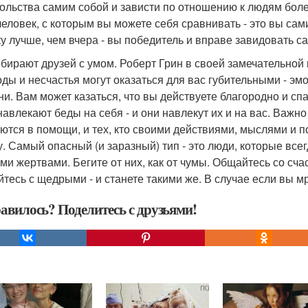
ольства самим собой и зависти по отношению к людям боле
человек, с которым вы можете себя сравнивать - это вы сам
ку лучше, чем вчера - вы победитель и вправе завидовать с
ыбирают друзей с умом. Роберт Грин в своей замечательной 
оды и несчастья могут оказаться для вас губительными - эм
ни. Вам может казаться, что вы действуете благородно и сп
навлекают беды на себя - и они навлекут их и на вас. Важн
ются в помощи, и тех, кто своими действиями, мыслями и п
у. Самый опасный (и заразный) тип - это люди, которые все
ми жертвами. Бегите от них, как от чумы. Общайтесь со счас
тесь с щедрыми - и станете такими же. В случае если вы 
авилось? Поделитесь с друзьями!