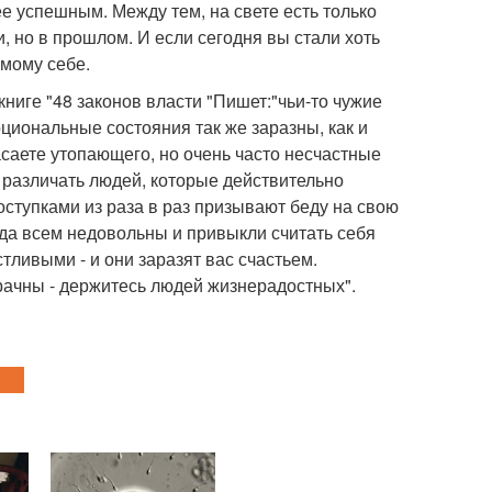
е успешным. Между тем, на свете есть только
и, но в прошлом. И если сегодня вы стали хоть
амому себе.
книге "48 законов власти "Пишет:"чьи-то чужие
оциональные состояния так же заразны, как и
асаете утопающего, но очень часто несчастные
о различать людей, которые действительно
оступками из раза в раз призывают беду на свою
гда всем недовольны и привыкли считать себя
тливыми - и они заразят вас счастьем.
мрачны - держитесь людей жизнерадостных".