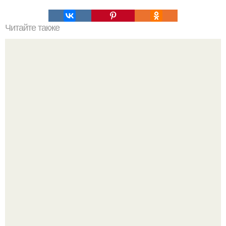
Читайте также
Игры для пар влюбленных. ИГРА НА УЛУЧШЕНИЕ
ОТНОШЕНИЙ С ЛЮБИМЫМ