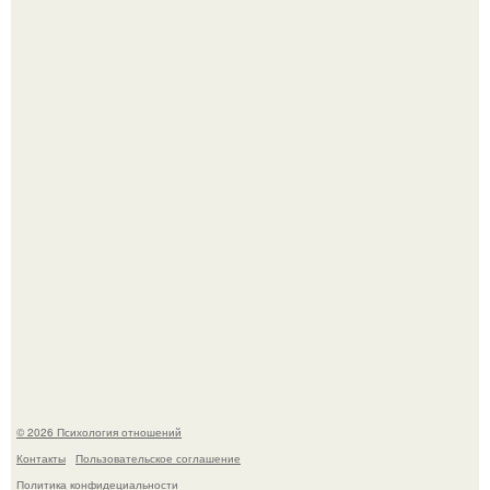
Чего мы на самом деле хотим?
"3 Мечты юности и громкий финал": как Арнольд
шварценеггер женился на племяннице Кеннеди.
© 2026 Психология отношений
Контакты
Пользовательское соглашение
Политика конфидециальности