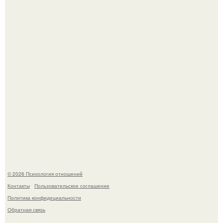
Девушка решила провести необычный эксперимент и на
протяжении 30 дней питалась одной шаурмой.
Легенда тяжелой атлетики: феноменальные рекорды
Леонида Тараненко.
© 2026 Психология отношений
Контакты
Пользовательское соглашение
Политика конфидециальности
Обратная связь