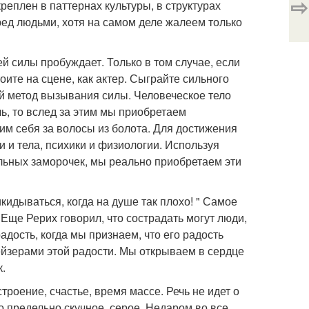
⇨
реплен в паттернах культуры, в структурах
ед людьми, хотя на самом деле жалеем только
й силы пробуждает. Только в том случае, если
оите на сцене, как актер. Сыграйте сильного
той метод вызывания силы. Человеческое тело
ь, то вслед за этим мы приобретаем
им себя за волосы из болота. Для достижения
 и тела, психики и физиологии. Используя
льных заморочек, мы реально приобретаем эти
кидываться, когда на душе так плохо! " Самое
Еще Рерих говорил, что сострадать могут люди,
адость, когда мы признаем, что его радость
ейзерами этой радости. Мы открываем в сердце
к.
строение, счастье, время массе. Речь не идет о
то предельно скучное, серое. Недаром во все