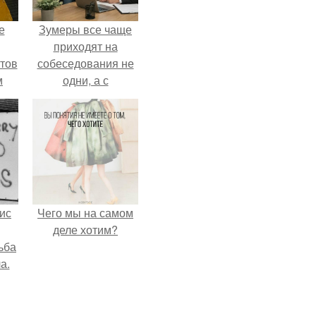
е
Зумеры все чаще
приходят на
тов
собеседования не
м
одни, а с
родителями,
жалуются эйчары.
ис
Чего мы на самом
деле хотим?
ьба
а.