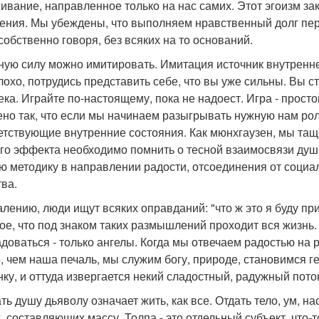
ивание, направленное только на нас самих. Этот эгоизм зак
ения. Мы убеждены, что выполняем нравственный долг пер
 собственно говоря, без всяких на то оснований.
чную силу можно имитировать. Имитация источник внутренне
лохо, потрудись представить себе, что вы уже сильны. Вы ст
ека. Играйте по-настоящему, пока не надоест. Игра - прос
ено так, что если мы начинаем разыгрывать нужную нам рол
етствующие внутренние состояния. Как мюнхгаузен, мы тащ
го эффекта необходимо помнить о тесной взаимосвязи души
ю методику в направлении радости, отсоединения от социа
тва.
алению, люди ищут всяких оправданий: "что ж это я буду при
ое, что под знаком таких размышлений проходит вся жизнь. 
адоваться - только ангелы. Когда мы отвечаем радостью на р
, чем наша печаль, мы служим богу, природе, становимся г
нку, и оттуда извергается некий сладостный, радужный пото
ь душу дьяволу означает жить, как все. Отдать тело, ум, на
, составляющих массу. Толпа - это отдельный субъект, что-