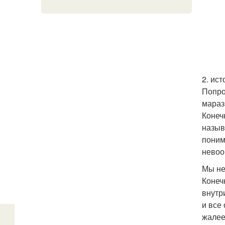
2. ис
Попро
мараз
Конеч
назыв
поним
невоо
Мы не
Конеч
внутр
и все
жалее