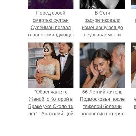
Перед своей
В Сети
смертью султан
раскритиковали
Сулейман позвал
изменившуюся до
главнокомандующего
неузнаваемости
армией и высказал
Марину зудину.
ему три своих
желания:
"Обвенчался с
66-Летний житель
Женой, с Которой в
Подмосковья после
Браке уже Около 15
тяжёлой болезни
лет" - Анатолий Цой
полностью потерял
удивил
потенцию, но
поклонников
решил
"тайной свадьбой".
восстановить