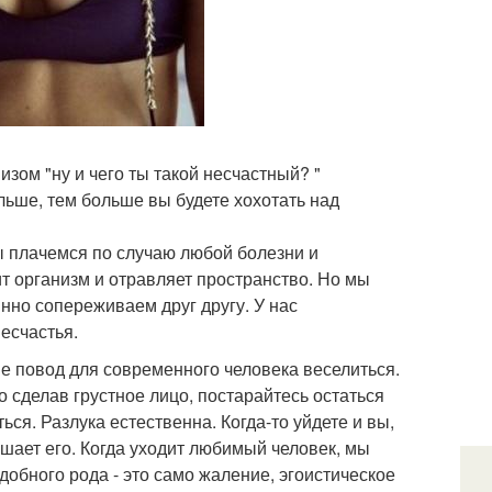
зом "ну и чего ты такой несчастный? "
льше, тем больше вы будете хохотать над
ы плачемся по случаю любой болезни и
ит организм и отравляет пространство. Но мы
янно сопереживаем друг другу. У нас
есчастья.
е повод для современного человека веселиться.
о сделав грустное лицо, постарайтесь остаться
ся. Разлука естественна. Когда-то уйдете и вы,
ршает его. Когда уходит любимый человек, мы
добного рода - это само жаление, эгоистическое