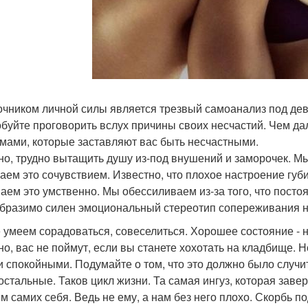
точником личной силы является трезвый самоанализ под деви
буйте проговорить вслух причины своих несчастий. Чем да
мами, которые заставляют вас быть несчастными.
но, трудно вытащить душу из-под внушений и заморочек. М
аем это сочувствием. Известно, что плохое настроение губ
аем это умственно. Мы обессиливаем из-за того, что посто
бразимо силен эмоциональный стереотип сопереживания н
 умеем сорадоваться, совеселиться. Хорошее состояние - н
но, вас не поймут, если вы станете хохотать на кладбище. Н
и спокойными. Подумайте о том, что это должно было случить
 остальные. Таков цикл жизни. Та самая ингуз, которая заве
м самих себя. Ведь не ему, а нам без него плохо. Скорбь по