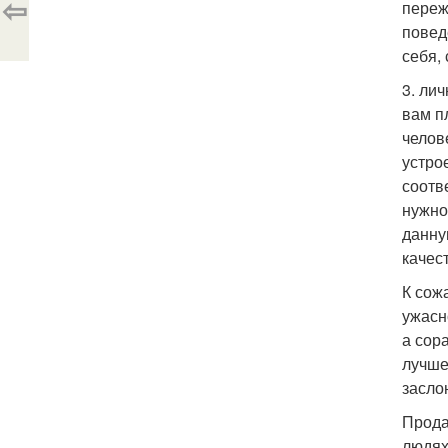
⇦
переж
повед
себя,
3. ли
вам п
челов
устро
соотв
нужно
данну
качес
К сож
ужасн
а сор
лучше
засло
Продат
людях