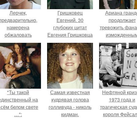
Лерчек,
Гришковец
Ариана гранд
предварительно,
Евгений. 30
продолжает
намерена
глубоких цитат
тревожить фана
обжаловать
Евгения Гришковца
изможденны
приговор.
Видом.
"Ты такой
Самая известная
Нефтяной криз
единственный на
кудрявая голова
1973 года и
всём белом свете
голливуда - николь
трагическая суд
…":
кидман.
короля Фейсал